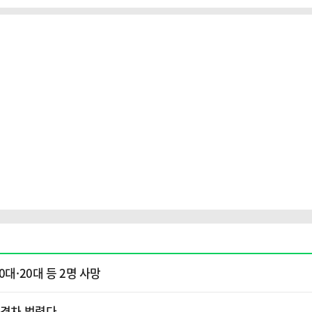
대·20대 등 2명 사망
와 격차 벌렸다