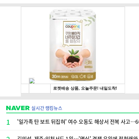
실시간 랭킹뉴스
1
'일가족 탄 보트 뒤집혀' 여수 오동도 해상서 전복 사고…60
2
김민석, 제주·인천서도 1위…'명심' 경쟁 우위에 정청래