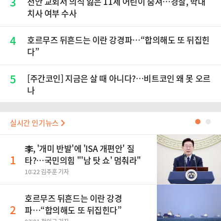
3
천안 교회서 의식 잃은 11세 어린이 숨져…경찰, 학대
치사 여부 수사
4
호르무즈 뒤흔드는 이란 강경파…“합의해도 또 뒤집힌
다”
5
[주간코인] 지금은 살 때 아니다?…비트코인 왜 못 오르
나
실시간 인기뉴스
●
●
李, '개미 반발'에 'ISA 개편안' 질
1
타?…국민의힘 "'남 탓 쇼' 멈춰라"
10:22 김주훈 기자
호르무즈 뒤흔드는 이란 강경
2
파…“합의해도 또 뒤집힌다”