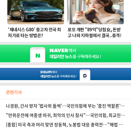
관련기사
나경원, 간사 받자 '법사위 들썩'…국민의힘에 부는 '중진 역할론'
[정국 기상대]
"만취운전에 여중생 따귀, 최악의 인사 참사"…국민의힘, 최교진
규탄
[종합] 미국 측과 머리 맞댄 장동혁, 노봉법 대응 총력전…"해법 찾