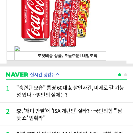
실시간 랭킹뉴스
1
"숙련된 모습" 통영 60대女 살인사건, 미제로 갈 가능
성 있나…범인의 실체는?
2
李, '개미 반발'에 'ISA 개편안' 질타?…국민의힘 "'남
탓 쇼' 멈춰라"