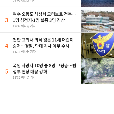
03:01 정인균 기자
여수 오동도 해상서 모터보트 전복…
3
1명 심정지·1명 실종·3명 경상
12:39 이나영 기자
천안 교회서 의식 잃은 11세 어린이
4
숨져…경찰, 학대 치사 여부 수사
11:11 이나영 기자
폭염 사망자 10명 중 8명 고령층…범
5
정부 현장 대응 강화
11:31 이나영 기자