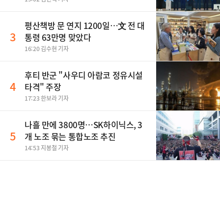
평산책방 문 연지 1200일…文 전 대
3
통령 63만명 맞았다
16:20 김수현 기자
후티 반군 "사우디 아람코 정유시설
4
타격" 주장
17:23 한보라 기자
나흘 만에 3800명…SK하이닉스, 3
5
개 노조 묶는 통합노조 추진
14:53 지봉철 기자