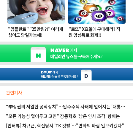
관련기사
"李정권의 저열한 공작정치"…압수수색 사태에 멀어지는 '대통령
~野 회동' [정국 기상대]
"모든 가능성 열어두고 고민" 장동혁호 '남은 인사 조각' 향배는
[인터뷰] 차규근, 혁신당서 'TK 깃발'…"변화의 바람 일으키겠다"