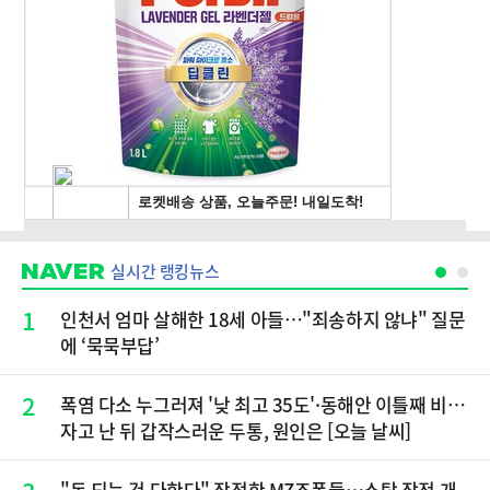
실시간 랭킹뉴스
1
인천서 엄마 살해한 18세 아들…"죄송하지 않냐" 질문
에 ‘묵묵부답’
2
폭염 다소 누그러져 '낮 최고 35도'·동해안 이틀째 비…
자고 난 뒤 갑작스러운 두통, 원인은 [오늘 날씨]
"돈 되는 건 다한다" 작정한 MZ조폭들…소탕 작전 개