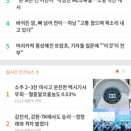
3
시
4
바이든 암, 뼈 넘어 전이…차남 "고통 참으며 목소리 내
고 있다"
5
머리카락 풍성해진 트럼프, 기자들 질문에 "'이것'이 전
부"
실시간 인기뉴스
●
●
소주 2~3잔 마시고 운전한 택시기사
1
무죄…혈중알코올농도 0.03%
13:17 어윤수 기자
김민석, 강원·TK에서도 승리…정청
2
래와 격차 벌렸다
19:02 김민석 기자