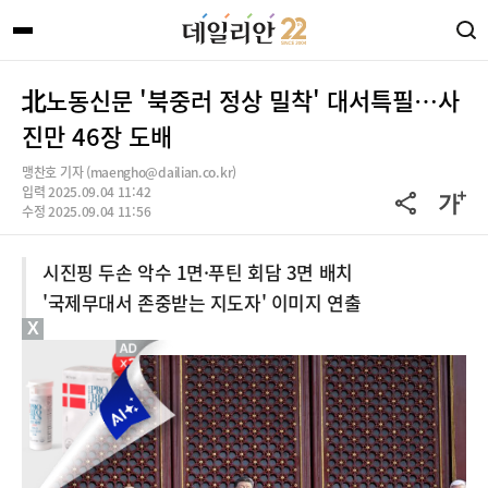
北노동신문 '북중러 정상 밀착' 대서특필…사
진만 46장 도배
맹찬호 기자 (maengho@dailian.co.kr)
입력 2025.09.04 11:42
수정 2025.09.04 11:56
시진핑 두손 악수 1면·푸틴 회담 3면 배치
'국제무대서 존중받는 지도자' 이미지 연출
X