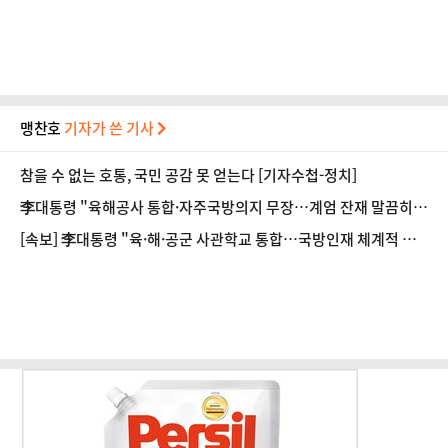
맹찬호
기자가 쓴 기사
참을 수 없는 호통, 국민 공감 못 얻는다 [기자수첩-정치]
李대통령 "육해공사 통합·자주국방의지 무장…계엄 잔재 말끔히
청산"
[속보] 李대통령 "육·해·공군 사관학교 통합…국방인재 체계적 양
성"