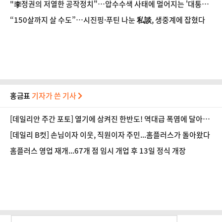
"李정권의 저열한 공작정치"…압수수색 사태에 멀어지는 '대통령
~野 회동' [정국 기상대]
“150살까지 살 수도”…시진핑·푸틴 나눈 私談, 생중계에 잡혔다
홍금표
기자가 쓴 기사
[데일리안 주간 포토] 열기에 삼켜진 한반도! 역대급 폭염에 달아오
른 도심!
[데일리 B컷] 손님이자 이웃, 직원이자 주민...홈플러스가 돌아왔다
홈플러스 영업 재개...67개 점 임시 개업 후 13일 정식 개장