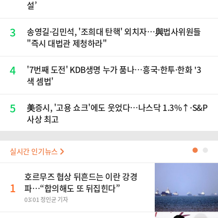
설’
3
송영길·김민석, '조희대 탄핵' 외치자…與법사위원들
"즉시 대법관 제청하라"
4
'7번째 도전' KDB생명 누가 품나…흥국·한투·한화 '3
색 셈법'
5
美증시, '고용 쇼크'에도 웃었다…나스닥 1.3%↑·S&P
사상 최고
실시간 인기뉴스
●
●
호르무즈 협상 뒤흔드는 이란 강경
1
파…“합의해도 또 뒤집힌다”
03:01 정인균 기자