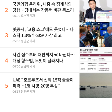
국민의힘 윤리위, 내홍 속 징계심의
2
강행…당내서는 장동혁 비판 목소리
06:00 오수진 기자
美증시, '고용 쇼크'에도 웃었다…나
3
스닥 1.3%↑·S&P 사상 최고
05:00 정인균 기자
사건 접수부터 재판까지 싹 바뀐다…
4
개정 형소법, 무엇이 달라지나
06:00 김남하 기자
UAE “호르무즈서 선박 15척 줄줄이
5
피격…1명 사망·20명 부상”
06:17 정인균 기자