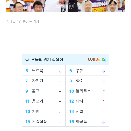
ⓒ데일리안 홍금표 기자