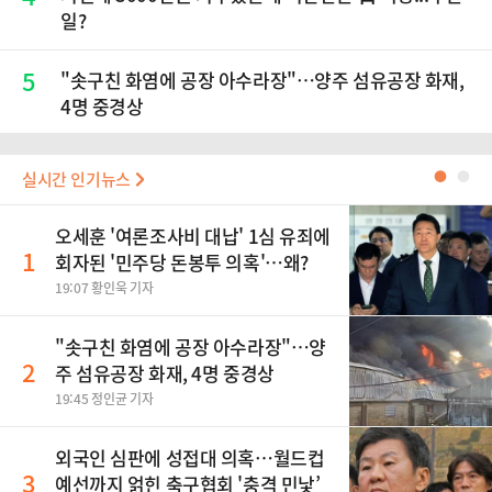
일?
5
"솟구친 화염에 공장 아수라장"…양주 섬유공장 화재,
4명 중경상
실시간 인기뉴스
●
●
오세훈 '여론조사비 대납' 1심 유죄에
1
회자된 '민주당 돈봉투 의혹'…왜?
19:07 황인욱 기자
"솟구친 화염에 공장 아수라장"…양
2
주 섬유공장 화재, 4명 중경상
19:45 정인균 기자
외국인 심판에 성접대 의혹…월드컵
3
예선까지 얽힌 축구협회 '충격 민낯’