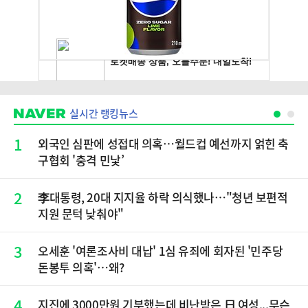
실시간 랭킹뉴스
1
외국인 심판에 성접대 의혹…월드컵 예선까지 얽힌 축
구협회 '충격 민낯’
2
李대통령, 20대 지지율 하락 의식했나…"청년 보편적
지원 문턱 낮춰야"
3
오세훈 '여론조사비 대납' 1심 유죄에 회자된 '민주당
돈봉투 의혹'…왜?
4
지진에 3000만원 기부했는데 비난받은 日 여성...무슨