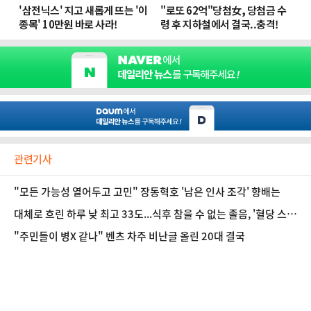
관련기사
"모든 가능성 열어두고 고민" 장동혁호 '남은 인사 조각' 향배는
대체로 흐린 하루 낮 최고 33도...식후 참을 수 없는 졸음, '혈당 스파
이크'일까? [오늘 날씨]
"주민들이 병X 같나" 벤츠 차주 비난글 올린 20대 결국