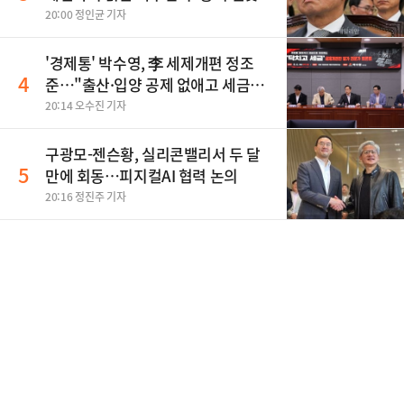
20:00 정인균 기자
'경제통' 박수영, 李 세제개편 정조
4
준…"출산·입양 공제 없애고 세금폭
탄"
20:14 오수진 기자
구광모-젠슨황, 실리콘밸리서 두 달
5
만에 회동…피지컬AI 협력 논의
20:16 정진주 기자