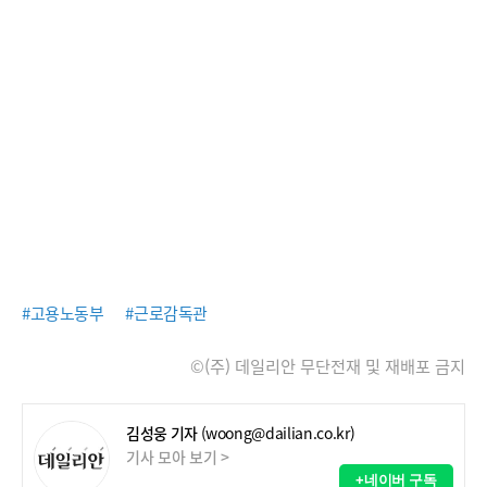
#고용노동부
#근로감독관
©(주) 데일리안 무단전재 및 재배포 금지
김성웅 기자
(woong@dailian.co.kr)
기사 모아 보기 >
+네이버 구독