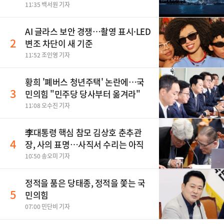
11:35 백서원 기자
AI 글라스 보안 경쟁…촬영 표시·LED
2
변조 차단이 새 기준
11:52 조인영 기자
황희 '폐버스 청년주택' 논란에…국
3
민의힘 "민주당 당사부터 옮겨라"
11:08 오수진 기자
李대통령 핵심 참모 김상호 춘추관
4
장, 사의 표명…사직서 수리는 아직
10:50 송오미 기자
정적을 품은 당태종, 정적을 쫓는 국
5
민의힘
07:00 민단비 기자