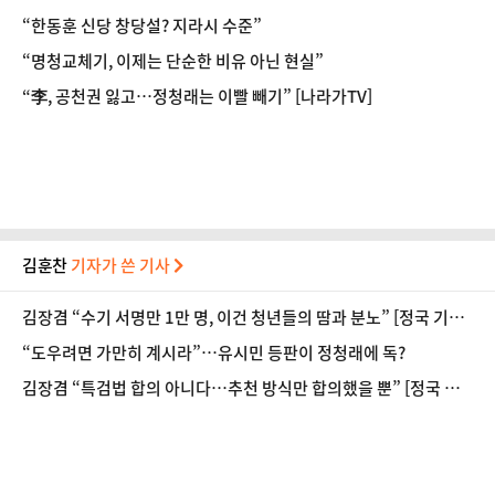
“한동훈 신당 창당설? 지라시 수준”
“명청교체기, 이제는 단순한 비유 아닌 현실”
“李, 공천권 잃고…정청래는 이빨 빼기” [나라가TV]
김훈찬
기자가 쓴 기사
김장겸 “수기 서명만 1만 명, 이건 청년들의 땀과 분노” [정국 기상
대]
“도우려면 가만히 계시라”…유시민 등판이 정청래에 독?
김장겸 “특검법 합의 아니다…추천 방식만 합의했을 뿐” [정국 기
상대]