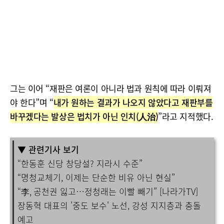
그는 이어 “재판은 여론이 아니라 법과 원칙에 따라 이뤄져
야 한다”며 “
내가 원하는 결과가 나오지 않았다고 재판부를
바꾸겠다는 발상은 법치가 아닌 인치(人治)
”라고 지적했다.
▼ 관련기사 보기
“한동훈 신당 창당설? 지라시 수준”
“명청교체기, 이제는 단순한 비유 아닌 현실”
“李, 공천권 잃고…정청래는 이빨 빼기” [나라가TV]
장동혁 대표의 '중도 보수' 노선, 강성 지지층과 충돌
예고