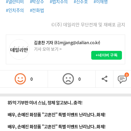
#델랸티비
#박상수
#법치주의
#신주호
#이재명
#인치주의
#전화법
©(주) 데일리안 무단전재 및 재배포 금지
김훈찬 기자
(81mjjang@dailian.co.kr)
기사 모아 보기 >
+네이버 구독
0
0
0