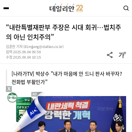
“내란특별재판부 주장은 시대 회귀…법치주
의 아닌 인치주의”
김훈찬 기자 (81mjjang@dailian.co.kr)
입력 2025.09.04 09:58
수정 2025.09.04 10:15
[나라가TV] 박상수 "내가 마음에 안 드니 판사 바꾸자?
전화법 부활인가"
X