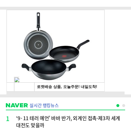
실시간 랭킹뉴스
1
'9·11 테러 예언' 바바 반가, 외계인 접촉·제3차 세계
대전도 맞을까