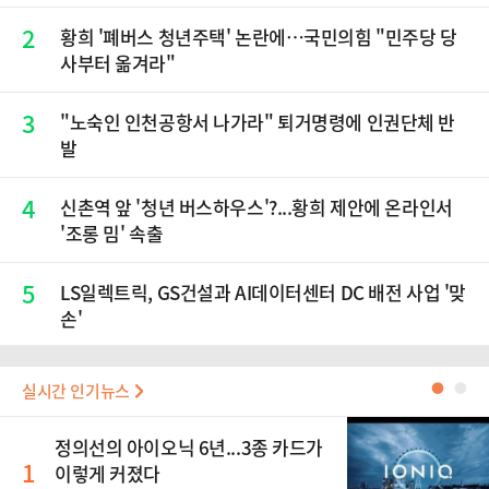
2
황희 '폐버스 청년주택' 논란에…국민의힘 "민주당 당
사부터 옮겨라"
3
"노숙인 인천공항서 나가라" 퇴거명령에 인권단체 반
발
4
신촌역 앞 '청년 버스하우스'?...황희 제안에 온라인서
'조롱 밈' 속출
5
LS일렉트릭, GS건설과 AI데이터센터 DC 배전 사업 '맞
손'
실시간 인기뉴스
●
●
정의선의 아이오닉 6년...3종 카드가
1
이렇게 커졌다