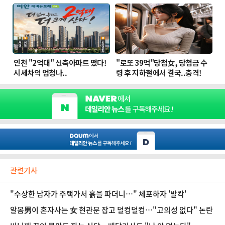
관련기사
"수상한 남자가 주택가서 흙을 파더니…" 체포하자 '발칵'
알몸男이 혼자사는 女 현관문 잡고 덜컹덜컹…"고의성 없다" 논란