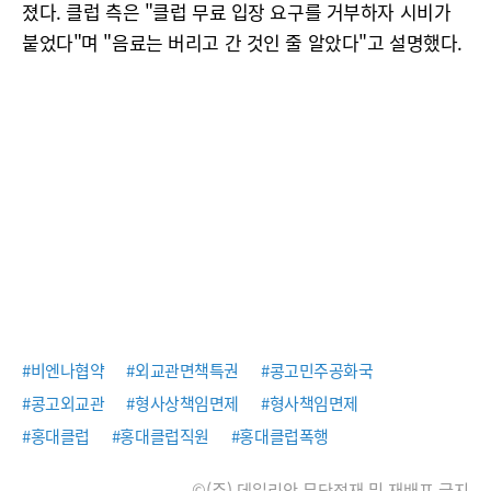
졌다. 클럽 측은 "클럽 무료 입장 요구를 거부하자 시비가
붙었다"며 "음료는 버리고 간 것인 줄 알았다"고 설명했다.
#비엔나협약
#외교관면책특권
#콩고민주공화국
#콩고외교관
#형사상책임면제
#형사책임면제
#홍대클럽
#홍대클럽직원
#홍대클럽폭행
©(주) 데일리안 무단전재 및 재배포 금지