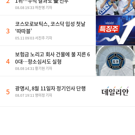
2
1위…누적 결과도 金 선두
08.08 19:33 허찬영 기자
코스모로보틱스, 코스닥 입성 첫날
3
‘따따블’
05.11 09:03 서진주 기자
보험금 노리고 회사 건물에 불 지른 6
4
0대…항소심서도 실형
08.08 14:31 황기현 기자
광명시, 8월 11일자 정기인사 단행
5
08.07 19:11 명미정 기자