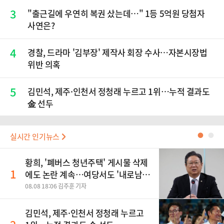
3
"출근길에 우연히 복권 샀는데…" 1등 5억원 당첨자
사연은?
4
경찰, 드라마 '김부장' 제작사 회장 수사…자본시장법
위반 의혹
5
김민석, 제주·인천서 정청래 누르고 1위…누적 결과도
金 선두
실시간 인기뉴스
●
●
황희, '폐버스 청년주택' 게시물 삭제
1
에도 논란 계속…여당서도 '내로남
불' 비판
08.08 18:06 김주훈 기자
김민석, 제주·인천서 정청래 누르고