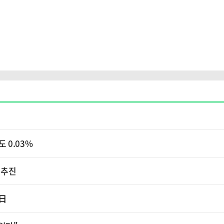
 0.03%
 추진
 日