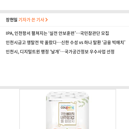
장현일
기자가 쓴 기사
IPA, 인천항서 펼쳐지는 ‘실전 안보훈련’…국민참관단 모집
인천시금고 쟁탈전 막 올랐다…신한 수성 vs 하나 탈환 ‘금융 빅매치’
인천시, 디지털트윈 행정 ‘날개’…국가공간정보 우수사업 선정