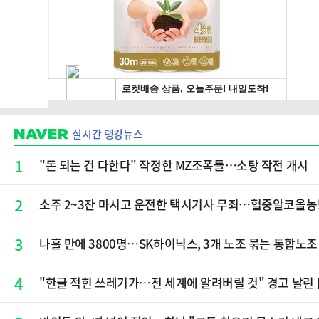
실시간 랭킹뉴스
1
"돈 되는 건 다한다" 작정한 MZ조폭들…소탕 작전 개시
2
소주 2~3잔 마시고 운전한 택시기사 무죄…혈중알코올농도
3
나흘 만에 3800명…SK하이닉스, 3개 노조 묶는 통합노조
4
"한글 적힌 쓰레기가…전 세계에 알려버릴 것" 경고 날린