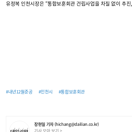
유정복 인천시장은 “통합보훈회관 건립사업을 차질 없이 추진,
#내년12월준공
#인천시
#통합보훈회관
장현일 기자
(hichang@dailian.co.kr)
기사 모아 보기 >