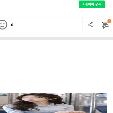
+네이버 구독
0
0