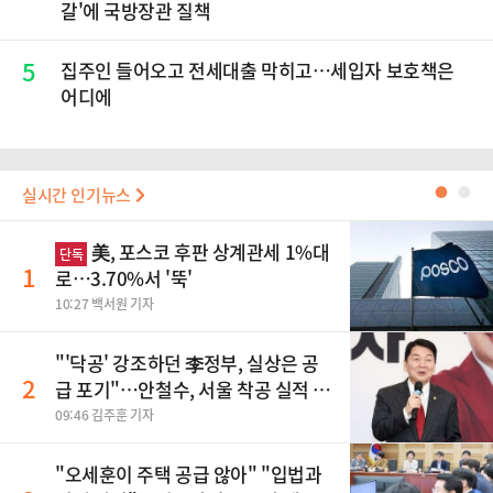
갈'에 국방장관 질책
5
집주인 들어오고 전세대출 막히고…세입자 보호책은
어디에
실시간 인기뉴스
●
●
美, 포스코 후판 상계관세 1%대
단독
1
로…3.70%서 '뚝'
10:27 백서원 기자
"'닥공' 강조하던 李정부, 실상은 공
2
급 포기"…안철수, 서울 착공 실적 미
달 비판
09:46 김주훈 기자
"오세훈이 주택 공급 않아" "입법과