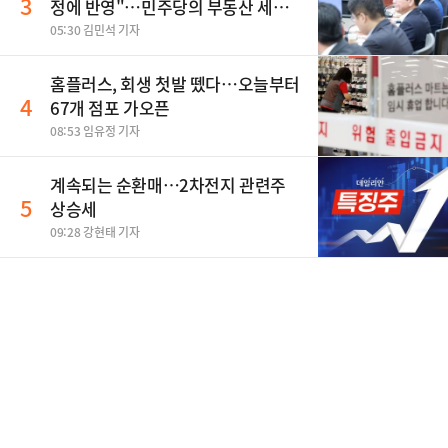
3
정에 반영"…민주당의 부동산 세제
개편 해법은
05:30 김민석 기자
홈플러스, 회생 첫발 뗐다…오늘부터
4
67개 점포 가오픈
08:53 임유정 기자
계속되는 순환매…2차전지 관련주
5
상승세
09:28 강현태 기자