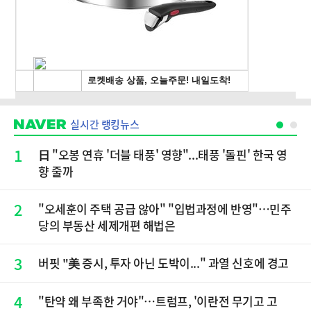
실시간 랭킹뉴스
1
日 "오봉 연휴 '더블 태풍' 영향"...태풍 '돌핀' 한국 영
향 줄까
2
"오세훈이 주택 공급 않아" "입법과정에 반영"…민주
당의 부동산 세제개편 해법은
3
버핏 "美 증시, 투자 아닌 도박이..." 과열 신호에 경고
4
"탄약 왜 부족한 거야"…트럼프, '이란전 무기고 고