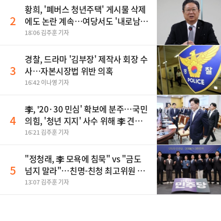
황희, '폐버스 청년주택' 게시물 삭제
2
에도 논란 계속…여당서도 '내로남
불' 비판
18:06 김주훈 기자
경찰, 드라마 '김부장' 제작사 회장 수
3
사…자본시장법 위반 의혹
16:42 이나영 기자
李, '20·30 민심' 확보에 분주…국민
4
의힘, '청년 지지' 사수 위해 李 견제
사활
16:21 김주훈 기자
"정청래, 李 모욕에 침묵" vs "금도
5
넘지 말라"…친명-친청 최고위원 후
보, 제주서 격돌
13:07 김주훈 기자