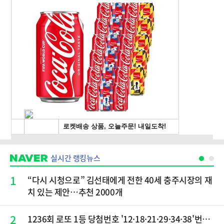
실시간 랭킹뉴스
1
“다시 시청으로” 김선태에게 전한 40세 충주시장의 재
치 있는 제안…추천 2000개
2
1236회 로또 1등 당첨번호 '12·18·21·29·34·38'번…