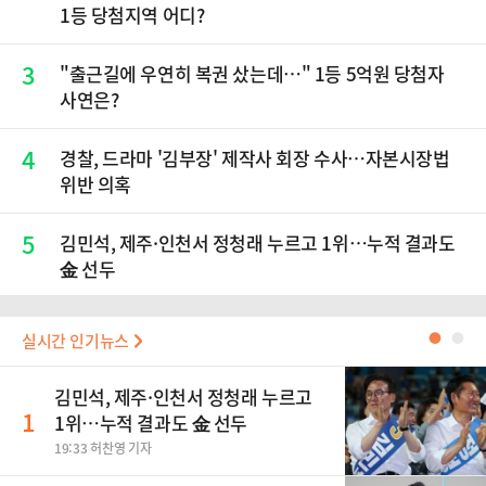
1등 당첨지역 어디?
3
"출근길에 우연히 복권 샀는데…" 1등 5억원 당첨자
사연은?
4
경찰, 드라마 '김부장' 제작사 회장 수사…자본시장법
위반 의혹
5
김민석, 제주·인천서 정청래 누르고 1위…누적 결과도
金 선두
실시간 인기뉴스
●
●
김민석, 제주·인천서 정청래 누르고
1
1위…누적 결과도 金 선두
19:33 허찬영 기자