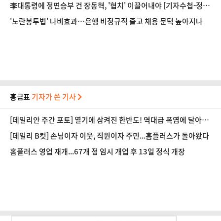
李대통령에 정면승부 건 장동혁, '협치' 이끌어내야 [기자수첩-정
치]
'노란봉투법' 나비효과…은행 비정규직 줄고 채용 문턱 높아지나
홍금표
기자가 쓴 기사
[데일리안 주간 포토] 열기에 삼켜진 한반도! 역대급 폭염에 달아오
른 도심!
[데일리 B컷] 손님이자 이웃, 직원이자 주민...홈플러스가 돌아왔다
홈플러스 영업 재개...67개 점 임시 개업 후 13일 정식 개장