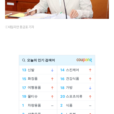
ⓒ데일리안 홍금표 기자