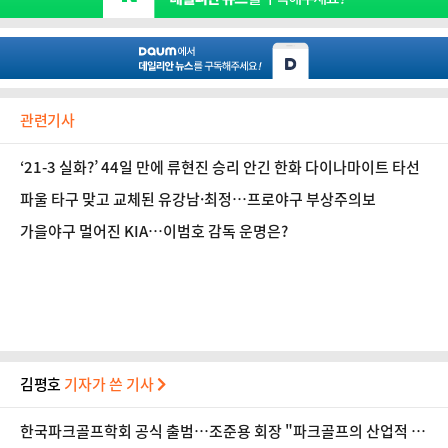
관련기사
‘21-3 실화?’ 44일 만에 류현진 승리 안긴 한화 다이나마이트 타선
파울 타구 맞고 교체된 유강남·최정…프로야구 부상주의보
가을야구 멀어진 KIA…이범호 감독 운명은?
김평호
기자가 쓴 기사
한국파크골프학회 공식 출범…조준용 회장 "파크골프의 산업적 성