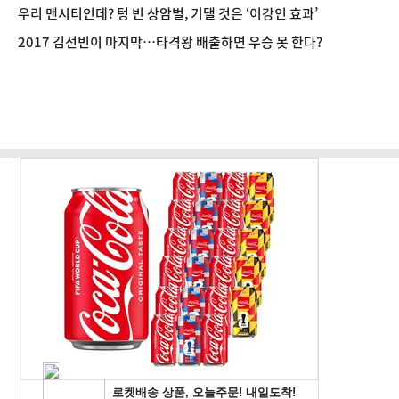
장 돕겠다"
우리 맨시티인데? 텅 빈 상암벌, 기댈 것은 ‘이강인 효과’
2017 김선빈이 마지막…타격왕 배출하면 우승 못 한다?