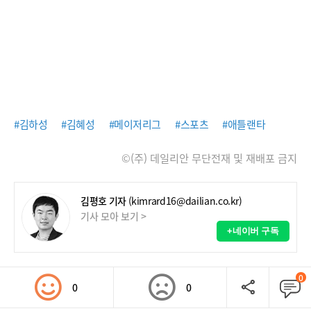
#김하성
#김혜성
#메이저리그
#스포츠
#애틀랜타
©(주) 데일리안 무단전재 및 재배포 금지
김평호 기자
(kimrard16@dailian.co.kr)
기사 모아 보기 >
+네이버 구독
0
0
0