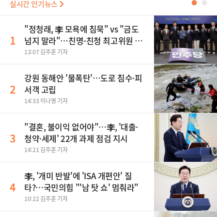
실시간 인기뉴스
●
●
"정청래, 李 모욕에 침묵" vs "금도
1
넘지 말라"…친명-친청 최고위원 후
보, 제주서 격돌
13:07 김주훈 기자
강원 동해안 '물폭탄'…도로 침수·피
2
서객 고립
14:33 이나영 기자
"결혼, 불이익 없어야"…李, '대출·
3
청약·세제' 22개 과제 점검 지시
14:21 김주훈 기자
李, '개미 반발'에 'ISA 개편안' 질
4
타?…국민의힘 "'남 탓 쇼' 멈춰라"
10:22 김주훈 기자