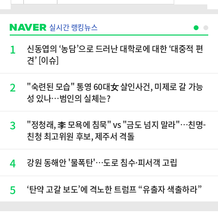
실시간 랭킹뉴스
1
신동엽의 ‘농담’으로 드러난 대학로에 대한 ‘대중적 편
견’ [이슈]
2
"숙련된 모습" 통영 60대女 살인사건, 미제로 갈 가능
성 있나…범인의 실체는?
3
"정청래, 李 모욕에 침묵" vs "금도 넘지 말라"…친명-
친청 최고위원 후보, 제주서 격돌
4
강원 동해안 '물폭탄'…도로 침수·피서객 고립
5
‘탄약 고갈 보도’에 격노한 트럼프 “유출자 색출하라”