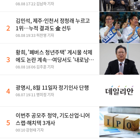
08.08 17:22 김남하 기자
김민석, 제주·인천서 정청래 누르고
2
1위…누적 결과도 金 선두
08.08 19:33 허찬영 기자
황희, '폐버스 청년주택' 게시물 삭제
3
에도 논란 계속…여당서도 '내로남
불' 비판
08.08 18:06 김주훈 기자
광명시, 8월 11일자 정기인사 단행
4
08.07 19:11 명미정 기자
이번주 공모주 청약, 기도산업·니어
5
스랩·해치텍 3개사
00:10 강현태 기자