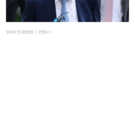
양승태 전 대법원장. ⓒ연합뉴스