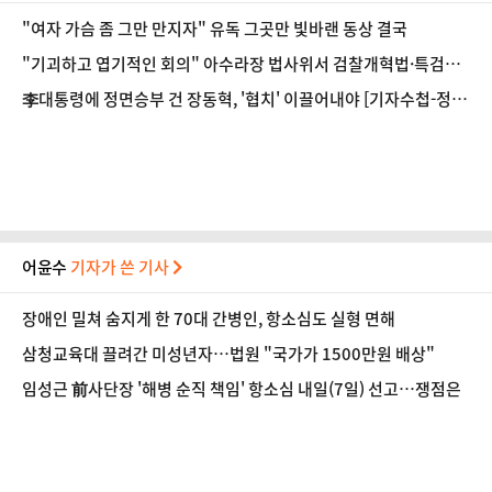
"여자 가슴 좀 그만 만지자" 유독 그곳만 빛바랜 동상 결국
"기괴하고 엽기적인 회의" 아수라장 법사위서 검찰개혁법·특검법
개정안 속도전
李대통령에 정면승부 건 장동혁, '협치' 이끌어내야 [기자수첩-정
치]
어윤수
기자가 쓴 기사
장애인 밀쳐 숨지게 한 70대 간병인, 항소심도 실형 면해
삼청교육대 끌려간 미성년자…법원 "국가가 1500만원 배상"
임성근 前사단장 '해병 순직 책임' 항소심 내일(7일) 선고…쟁점은