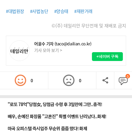
#대법원장
#사법농단
#양승태
#재판거래
©(주) 데일리안 무단전재 및 재배포 금지
어윤수 기자
(taco@dailian.co.kr)
기사 모아 보기 >
+네이버 구독
0
0
0