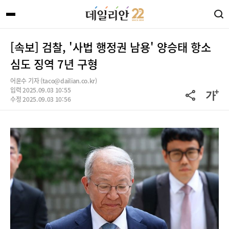
[속보] 검찰, '사법 행정권 남용' 양승태 항소
심도 징역 7년 구형
어윤수 기자 (taco@dailian.co.kr)
입력 2025.09.03 10:55
수정 2025.09.03 10:56