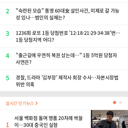
2
"숙련된 모습" 통영 60대女 살인사건, 미제로 갈 가능
성 있나…범인의 실체는?
3
1236회 로또 1등 당첨번호 '12·18·21·29·34·38'번…
1등 당첨지역 어디?
4
"출근길에 우연히 복권 샀는데…" 1등 5억원 당첨자
사연은?
5
경찰, 드라마 '김부장' 제작사 회장 수사…자본시장법
위반 의혹
실시간 인기뉴스
●
●
서울 백화점 돌며 명품 20차례 싹쓸
1
이…30대 중국인 실형