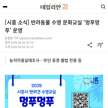
[시흥 소식] 반려동물 수영 문화교실 ‘멍푸멍
푸’ 운영
윤종열 기자 (yiyun111@dailian.co.kr)
입력 2025.09.03 10:13
수정 2025.09.03 10:13
농지이용실태조사…무단 휴경·불법 전용 등