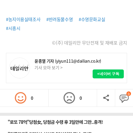
#농지이용실태조사
#반려동물수영
#수영문화교실
#시흥시
©(주) 데일리안 무단전재 및 재배포 금지
윤종열 기자
(yiyun111@dailian.co.kr)
기사 모아 보기 >
+네이버 구독
0
0
0