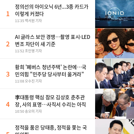
정의선의 아이오닉 6년...3종 카드가
1
이렇게 커졌다
11:35 백서원 기자
AI 글라스 보안 경쟁…촬영 표시·LED
2
변조 차단이 새 기준
11:52 조인영 기자
황희 '폐버스 청년주택' 논란에…국
3
민의힘 "민주당 당사부터 옮겨라"
11:08 오수진 기자
李대통령 핵심 참모 김상호 춘추관
4
장, 사의 표명…사직서 수리는 아직
10:50 송오미 기자
정적을 품은 당태종, 정적을 쫓는 국