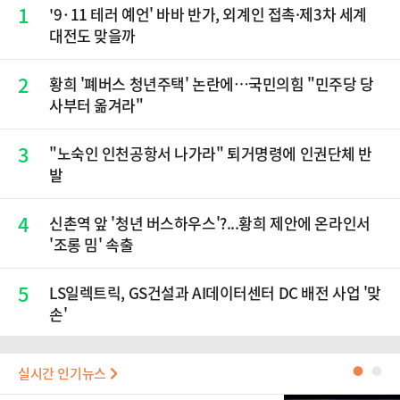
1
'9·11 테러 예언' 바바 반가, 외계인 접촉·제3차 세계
대전도 맞을까
2
황희 '폐버스 청년주택' 논란에…국민의힘 "민주당 당
사부터 옮겨라"
3
"노숙인 인천공항서 나가라" 퇴거명령에 인권단체 반
발
4
신촌역 앞 '청년 버스하우스'?...황희 제안에 온라인서
'조롱 밈' 속출
5
LS일렉트릭, GS건설과 AI데이터센터 DC 배전 사업 '맞
손'
실시간 인기뉴스
●
●