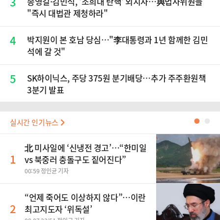
3
송영길·김민석, '조희대 탄핵' 외치자…與법사위원들
"즉시 대법관 제청하라"
4
박지원이 본 호남 당심…"李대통령과 1년 함께한 김민
석에 갈 것"
5
SK하이닉스, 주당 375원 분기배당…추가 주주환원책
3분기 발표
실시간 인기뉴스
●
●
北 미사일에 ‘신냉전 경고’…“한미일
1
vs 북중러 충돌구도 짙어진다”
00:59 정인균 기자
“언제 죽어도 이상하지 않다”…이란
2
최고지도자 ‘위독설’