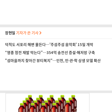
질 개선
장현일
기자가 쓴 기사
덕적도 서포리 해변 물든다…'주섬주섬 음악회' 15일 개막
“영종 정전 재발 막는다”…354억 송전선 증설·해저망 구축
"섬마을까지 찾아간 뷰티복지"…인천, 민·관·학 상생 모델 확산