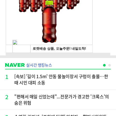
실시간 랭킹뉴스
1
[속보] '길이 1.5m' 안동 물놀이장서 구렁이 출몰…한
때 시민 대피 소동
2
"편해서 매일 신었는데"...전문가가 경고한 '크록스'의
숨은 위험