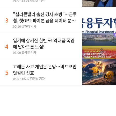
08.07 23:51 정인균 기자
"실리콘밸리 출신 강사 초빙"…금투
3
협, 챗GPT·파이썬 금융 데이터 분석
과정 개설
00:10 강현태 기자
열기에 삼켜진 한반도! 역대급 폭염
4
에 달아오른 도심!
01:00 홍금표 기자
고래는 사고 개인은 관망…비트코인
5
엇갈린 신호
08.07 16:32 김민희 기자