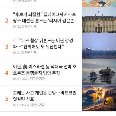
04:00 김효경 기자
“후보가 뇌질환” 딥페이크까지…프
2
랑스 대선판 흔드는 ‘러시아 검은손’
04:01 정인균 기자
호르무즈 협상 뒤흔드는 이란 강경
3
파…“합의해도 또 뒤집힌다”
03:01 정인균 기자
이란, 美·이스라엘 등 적대국 선박 호
4
르무즈 통행금지 법안 추진
08.07 20:23 김규환 기자
고래는 사고 개인은 관망…비트코인
5
엇갈린 신호
08.07 16:32 김민희 기자