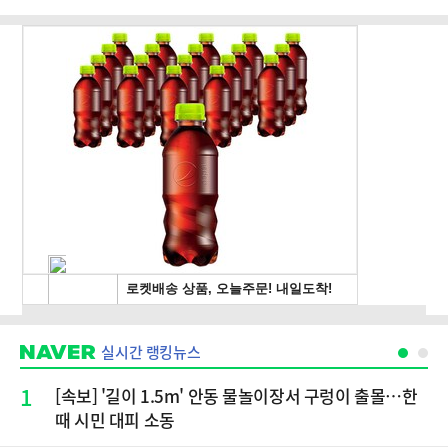
실시간 랭킹뉴스
1
[속보] '길이 1.5m' 안동 물놀이장서 구렁이 출몰…한
때 시민 대피 소동