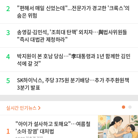
2
"편해서 매일 신었는데"...전문가가 경고한 '크록스'의
숨은 위험
3
송영길·김민석, '조희대 탄핵' 외치자…與법사위원들
"즉시 대법관 제청하라"
4
박지원이 본 호남 당심…"李대통령과 1년 함께한 김민
석에 갈 것"
5
SK하이닉스, 주당 375원 분기배당…추가 주주환원책
3분기 발표
실시간 인기뉴스
●
●
"아이가 설사하고 토해요"…여름철
1
'소아 장염' 대처법