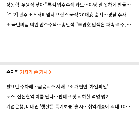
장동혁, 우원식 찾아 "특검 압수수색 과도…야당 일 못하게 만들려
는 것"
[속보] 광주 버스터미널서 프랑스 국적 20대女 숨져…경찰 수사
또 국민의힘 의원 압수수색…송언석 "추경호 압색은 과속·폭주, 국
민들 떠날 것"
손지연
기자가 쓴 기사
발표만 수차례…금융지주 지배구조 개편안 '차일피일'
토스, 신논현역 이름 단다…핀테크 첫 지하철 역명 병기
기업은행, 비대면 '햇살론 특례보증' 출시…취약계층에 최대 1000
만원 지원