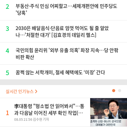
2
부동산·주식 민심 어찌할고…세제개편안에 민주당도
'당혹'
3
2030은 배달음식·단음료 맘껏 먹어도 될 줄 알았
나…'처절한 대가' [김효경의 데일리 헬스]
4
국민의힘 윤리위 '외부 유출 의혹' 파장 지속…당 안팎
비판 확산
5
꿈쩍 않는 서학개미, 절세 혜택에도 ‘미장’ 간다
실시간 인기뉴스
●
●
李대통령 "형소법 안 읽어봐서"…통
1
과 다음날 이어진 세부 확인 작업(종
합)
08.05 21:56 김수현 기자