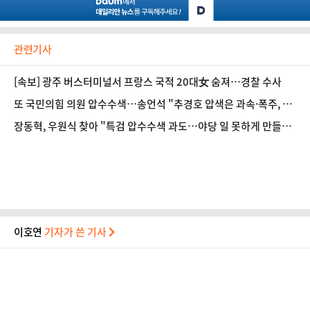
관련기사
[속보] 광주 버스터미널서 프랑스 국적 20대女 숨져…경찰 수사
또 국민의힘 의원 압수수색…송언석 "추경호 압색은 과속·폭주, 국
민들 떠날 것"
장동혁, 우원식 찾아 "특검 압수수색 과도…야당 일 못하게 만들려
는 것"
이호연
기자가 쓴 기사