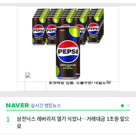
실시간 랭킹뉴스
1
삼전닉스 레버리지 열기 식었나…거래대금 1조원 밑으
로