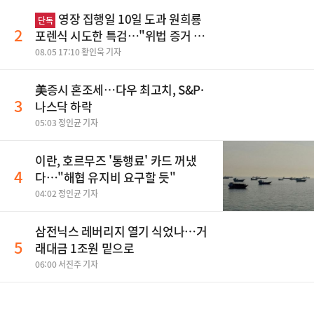
영장 집행일 10일 도과 원희룡
단독
2
포렌식 시도한 특검…"위법 증거 수
집" 지적
08.05 17:10 황인욱 기자
美증시 혼조세…다우 최고치, S&P·
3
나스닥 하락
05:03 정인균 기자
이란, 호르무즈 '통행료' 카드 꺼냈
4
다…"해협 유지비 요구할 듯"
04:02 정인균 기자
삼전닉스 레버리지 열기 식었나…거
5
래대금 1조원 밑으로
06:00 서진주 기자