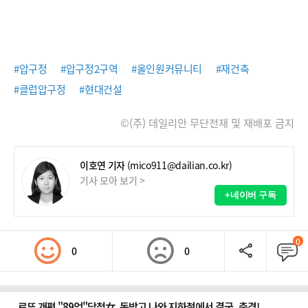
#압구정
#압구정2구역
#올인원커뮤니티
#재건축
#클럽압구정
#현대건설
©(주) 데일리안 무단전재 및 재배포 금지
이호연 기자
(mico911@dailian.co.kr)
기사 모아 보기 >
+네이버 구독
0
0
0