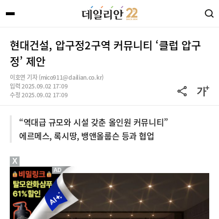
현대건설, 압구정2구역 커뮤니티 ‘클럽 압구
정’ 제안
이호연 기자 (mico911@dailian.co.kr)
입력 2025.09.02 17:09
수정 2025.09.02 17:09
“역대급 규모와 시설 갖춘 올인원 커뮤니티”
에르메스, 록시땅, 뱅앤올룹슨 등과 협업
X