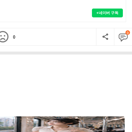
+네이버 구독
0
0