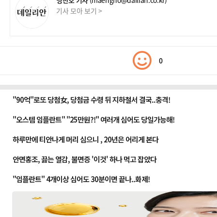
맹찬호 기자
(maengho@dailian.co.kr)
기사 모아 보기 >
0