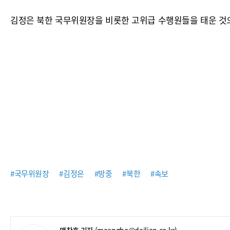
김정은 북한 국무위원장을 비롯한 고위급 수행원들을 태운 것으
#국무위원장
#김정은
#방중
#북한
#속보