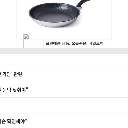
 가담' 관련
원 문턱 낮춰야"
?
 훼손 확인해야"