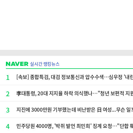
실시간 랭킹뉴스
1
[속보] 종합특검, 대검 정보통신과 압수수색…심우정 '내란
2
李대통령, 20대 지지율 하락 의식했나…"청년 보편적 지
3
지진에 3000만원 기부했는데 비난받은 日 여성...무슨 일
4
민주당원 4000명, '박쥐 발언 최민희' 징계 요청…"단합