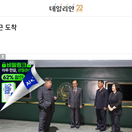
근 도착
X