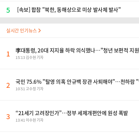
5
[속보] 합참 "북한, 동해상으로 미상 발사체 발사"
실시간 인기뉴스
李대통령, 20대 지지율 하락 의식했나…"청년 보편적 지원
1
15:13 김수현 기자
국민 75.6% "탈영 의혹 안규백 장관 사퇴해야"…천하람
2
10:51 고수정 기자
“21세기 고려장인가”…정부 세제개편안에 원성 폭발
3
13:41 이수현 기자