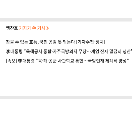
맹찬호
기자가 쓴 기사
참을 수 없는 호통, 국민 공감 못 얻는다 [기자수첩-정치]
李대통령 "육해공사 통합·자주국방의지 무장…계엄 잔재 말끔히 청산
[속보] 李대통령 "육·해·공군 사관학교 통합…국방인재 체계적 양성"