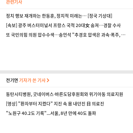
관련기사
정치 행보 재개하는 한동훈, 정치적 미래는… [정국 기상대]
[속보] 광주 버스터미널서 프랑스 국적 20대女 숨져…경찰 수사
또 국민의힘 의원 압수수색…송언석 "추경호 압색은 과속·폭주, 국
민들 떠날 것"
전기연
기자가 쓴 기사
동탄시티병원, 굿네이버스·바른도담후원회와 위기아동 의료지원
[영상] "환자부터 지켰다" 지진 속 몸 내던진 日 의료진
"노원구 40.2도 기록"...서울, 8년 만에 40도 돌파