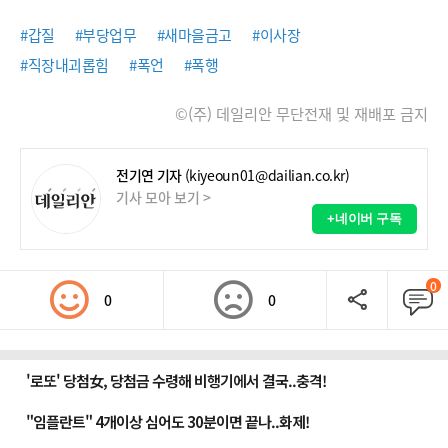
#갑질
#부당업무
#새마을금고
#이사장
#직장내괴롭힘
#폭언
#폭행
©(주) 데일리안 무단전재 및 재배포 금지
전기연 기자
(kiyeoun01@dailian.co.kr)
기사 모아 보기 >
+네이버 구독
0
0
0