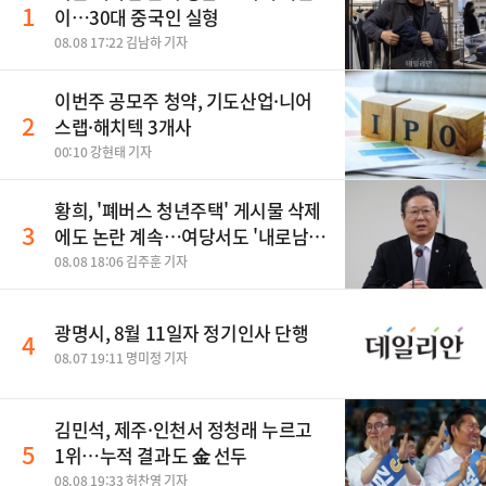
1
이…30대 중국인 실형
08.08 17:22 김남하 기자
이번주 공모주 청약, 기도산업·니어
2
스랩·해치텍 3개사
00:10 강현태 기자
황희, '폐버스 청년주택' 게시물 삭제
3
에도 논란 계속…여당서도 '내로남
불' 비판
08.08 18:06 김주훈 기자
광명시, 8월 11일자 정기인사 단행
4
08.07 19:11 명미정 기자
김민석, 제주·인천서 정청래 누르고
5
1위…누적 결과도 金 선두
08.08 19:33 허찬영 기자