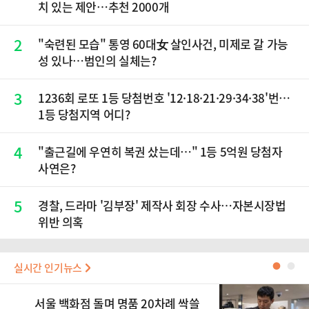
치 있는 제안…추천 2000개
2
"숙련된 모습" 통영 60대女 살인사건, 미제로 갈 가능
성 있나…범인의 실체는?
3
1236회 로또 1등 당첨번호 '12·18·21·29·34·38'번…
1등 당첨지역 어디?
4
"출근길에 우연히 복권 샀는데…" 1등 5억원 당첨자
사연은?
5
경찰, 드라마 '김부장' 제작사 회장 수사…자본시장법
위반 의혹
실시간 인기뉴스
●
●
서울 백화점 돌며 명품 20차례 싹쓸