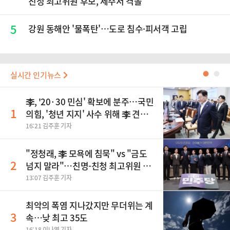
친청 최고위원 후보, 제주서 격돌
5
강원 동해안 '물폭탄'…도로 침수·피서객 고립
실시간 인기뉴스
●
●
李, '20·30 민심' 확보에 분주…국민
1
의힘, '청년 지지' 사수 위해 李 견제
사활
16:21 김주훈 기자
"정청래, 李 모욕에 침묵" vs "금도
2
넘지 말라"…친명-친청 최고위원 후
보, 제주서 격돌
13:07 김주훈 기자
최악의 폭염 지나갔지만 무더위는 계
3
속…낮 최고 35도
16:18 이나영 기자