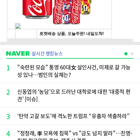
실시간 랭킹뉴스
1
"숙련된 모습" 통영 60대女 살인사건, 미제로 갈 가능
성 있나…범인의 실체는?
2
신동엽의 ‘농담’으로 드러난 대학로에 대한 ‘대중적 편
견’ [이슈]
3
‘탄약 고갈 보도’에 격노한 트럼프 “유출자 색출하라”
4
"정청래, 李 모욕에 침묵" vs "금도 넘지 말라"…친명-