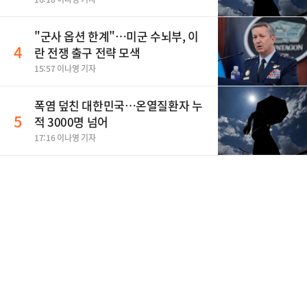
"군사 옵션 한계"…미군 수뇌부, 이
4
란 전쟁 출구 전략 모색
15:57 이나영 기자
폭염 덮친 대한민국…온열질환자 누
5
적 3000명 넘어
17:16 이나영 기자