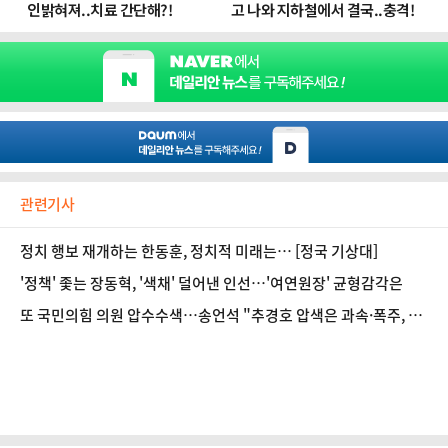
관련기사
정치 행보 재개하는 한동훈, 정치적 미래는… [정국 기상대]
'정책' 좇는 장동혁, '색채' 덜어낸 인선…'여연원장' 균형감각은
또 국민의힘 의원 압수수색…송언석 "추경호 압색은 과속·폭주, 국
민들 떠날 것"