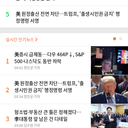
5
美 원정출산 전면 차단…트럼프, '출생시민권 금지' 행
정명령 서명
실시간 인기뉴스
●
●
美증시 급제동…다우 464P↓, S&P
1
500·나스닥도 동반 하락
04:41 정인균 기자
美 원정출산 전면 차단…트럼프, '출
2
생시민권 금지' 행정명령 서명
05:34 정인균 기자
형소법·부동산 큰 틀은 정해졌다…
3
李대통령 앞 남은 건 디테일
05:00 김수현 기자