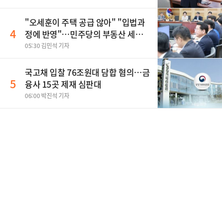
"오세훈이 주택 공급 않아" "입법과
4
정에 반영"…민주당의 부동산 세제
개편 해법은
05:30 김민석 기자
국고채 입찰 76조원대 담합 혐의…금
5
융사 15곳 제재 심판대
06:00 박진석 기자