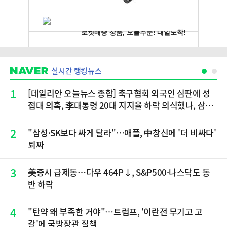
실시간 랭킹뉴스
1
[데일리안 오늘뉴스 종합] 축구협회 외국인 심판에 성
접대 의혹, 李대통령 20대 지지율 하락 의식했나, 삼전
닉스 올인은 금물, SK하이닉스 프리마켓 시초가 논란
재점화, 김민석 "과반 승리 가능성 99%" 등
2
"삼성·SK보다 싸게 달라"…애플, 中창신에 '더 비싸다'
퇴짜
3
美증시 급제동…다우 464P↓, S&P500·나스닥도 동
반 하락
4
"탄약 왜 부족한 거야"…트럼프, '이란전 무기고 고
갈'에 국방장관 질책