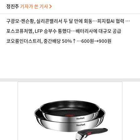
정진주
기자가 쓴 기사
구광모-젠슨황, 실리콘밸리서 두 달 만에 회동…피지컬AI 협력 논
의
포스코퓨처엠, LFP 승부수 통했다…배터리사에 대규모 공급
코오롱인더스트리, 중간배당 50%↑…600원→900원