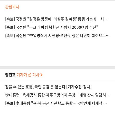
관련기사
[속보] 국정원 "김정은 방중에 '리설주·김여정' 동행 가능성…최선
희 등 수행"
[속보] 국정원 "우크라 파병 북한군 사망자 2000여명 추산"
[속보] 국정원 "中열병식서 시진핑·푸틴·김정은 나란히 설것으로
전망"
맹찬호
기자가 쓴 기사
참을 수 없는 호통, 국민 공감 못 얻는다 [기자수첩-정치]
李대통령 "육해공사 통합·자주국방의지 무장…계엄 잔재 말끔히
청산"
[속보] 李대통령 "육·해·공군 사관학교 통합…국방인재 체계적 양
성"