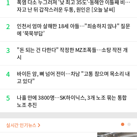
1
폭염 다소 누그러져 '낮 최고 35도'·동해안 이틀째 비…
자고 난 뒤 갑작스러운 두통, 원인은 [오늘 날씨]
2
인천서 엄마 살해한 18세 아들…"죄송하지 않냐" 질문
에 ‘묵묵부답’
3
"돈 되는 건 다한다" 작정한 MZ조폭들…소탕 작전 개
시
4
바이든 암, 뼈 넘어 전이…차남 "고통 참으며 목소리 내
고 있다"
5
나흘 만에 3800명…SK하이닉스, 3개 노조 묶는 통합
노조 추진
실시간 인기뉴스
●
●