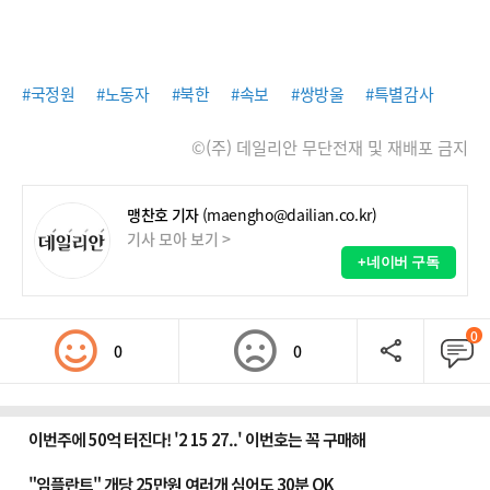
#국정원
#노동자
#북한
#속보
#쌍방울
#특별감사
©(주) 데일리안 무단전재 및 재배포 금지
맹찬호 기자
(maengho@dailian.co.kr)
기사 모아 보기 >
+네이버 구독
0
0
0