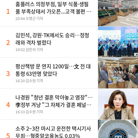
홈플러스 의정부점, 일부 식품·생필
1
품 부족상태서 가오픈...고객 불편 가
중
20:44 오명근 기자
김민석, 강원·TK에서도 승리…정청
2
래와 격차 벌렸다
19:02 김민석 기자
평산책방 문 연지 1200일…文 전 대
3
통령 63만명 맞았다
16:20 김수현 기자
나경원 "청년 결혼 막아놓고 염장"…
4
李정부 겨냥 "그 자체가 결혼 페널
티"
16:33 김수현 기자
소주 2~3잔 마시고 운전한 택시기사
5
무죄…혈중알코올농도 0.03%