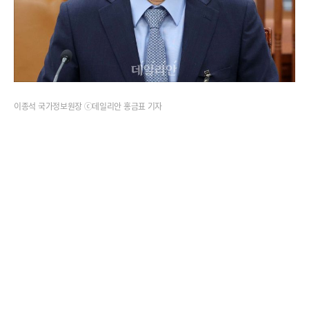
이종석 국가정보원장 ⓒ데일리안 홍금표 기자