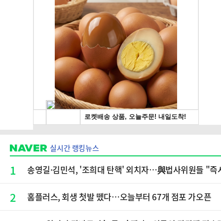
실시간 랭킹뉴스
1
송영길·김민석, '조희대 탄핵' 외치자…與법사위원들 "즉
2
홈플러스, 회생 첫발 뗐다…오늘부터 67개 점포 가오픈