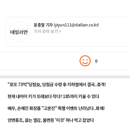
윤종열 기자
(yiyun111@dailian.co.kr)
기사 모아 보기 >
0