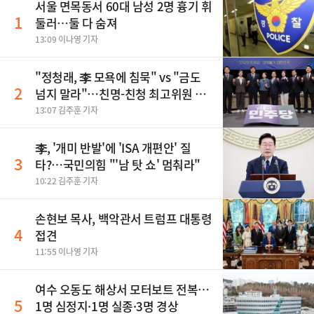
서울 면목동서 60대 남성 2명 흉기 휘
1
둘러…둘 다 숨져
13:09 이나영 기자
"정청래, 李 모욕에 침묵" vs "금도
2
넘지 말라"…친명-친청 최고위원 후
보, 제주서 격돌
13:07 김주훈 기자
李, '개미 반발'에 'ISA 개편안' 질
3
타?…국민의힘 "'남 탓 쇼' 멈춰라"
10:22 김주훈 기자
손현보 목사, 백악관서 트럼프 대통령
4
접견
11:55 이나영 기자
여수 오동도 해상서 모터보트 전복…
5
1명 심정지·1명 실종·3명 경상