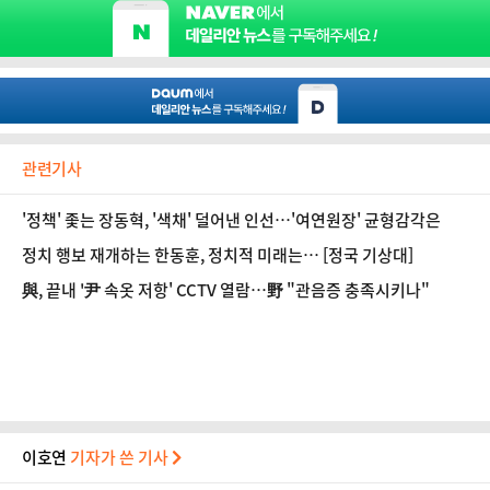
관련기사
'정책' 좇는 장동혁, '색채' 덜어낸 인선…'여연원장' 균형감각은
정치 행보 재개하는 한동훈, 정치적 미래는… [정국 기상대]
與, 끝내 '尹 속옷 저항' CCTV 열람…野 "관음증 충족시키나"
이호연
기자가 쓴 기사