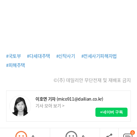
#국토부
#다세대주택
#신탁사기
#전세사기피해자법
#피해주택
©(주) 데일리안 무단전재 및 재배포 금지
이호연 기자
(mico911@dailian.co.kr)
기사 모아 보기 >
+네이버 구독
0