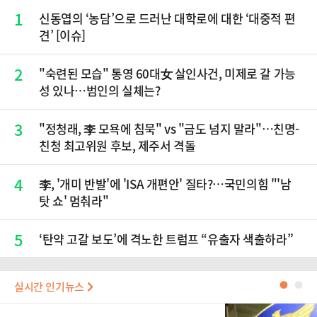
1
신동엽의 ‘농담’으로 드러난 대학로에 대한 ‘대중적 편
견’ [이슈]
2
"숙련된 모습" 통영 60대女 살인사건, 미제로 갈 가능
성 있나…범인의 실체는?
3
"정청래, 李 모욕에 침묵" vs "금도 넘지 말라"…친명-
친청 최고위원 후보, 제주서 격돌
4
李, '개미 반발'에 'ISA 개편안' 질타?…국민의힘 "'남
탓 쇼' 멈춰라"
5
‘탄약 고갈 보도’에 격노한 트럼프 “유출자 색출하라”
실시간 인기뉴스
●
●