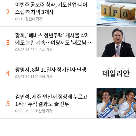
이번주 공모주 청약, 기도산업·니어
2
스랩·해치텍 3개사
00:10 강현태 기자
황희, '폐버스 청년주택' 게시물 삭제
3
에도 논란 계속…여당서도 '내로남
불' 비판
08.08 18:06 김주훈 기자
광명시, 8월 11일자 정기인사 단행
4
08.07 19:11 명미정 기자
김민석, 제주·인천서 정청래 누르고
5
1위…누적 결과도 金 선두
08.08 19:33 허찬영 기자