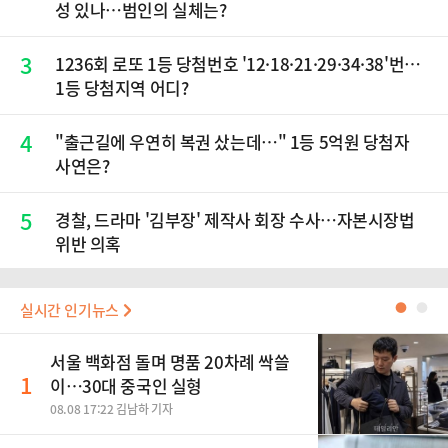
성 있나…범인의 실체는?
3
1236회 로또 1등 당첨번호 '12·18·21·29·34·38'번…
1등 당첨지역 어디?
4
"출근길에 우연히 복권 샀는데…" 1등 5억원 당첨자
사연은?
5
경찰, 드라마 '김부장' 제작사 회장 수사…자본시장법
위반 의혹
실시간 인기뉴스
●
●
서울 백화점 돌며 명품 20차례 싹쓸
1
이…30대 중국인 실형
08.08 17:22 김남하 기자