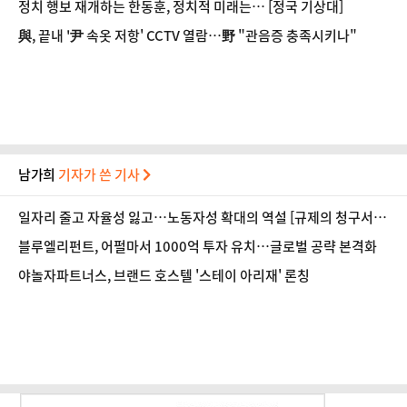
정치 행보 재개하는 한동훈, 정치적 미래는… [정국 기상대]
與, 끝내 '尹 속옷 저항' CCTV 열람…野 "관음증 충족시키나"
남가희
기자가 쓴 기사
일자리 줄고 자율성 잃고…노동자성 확대의 역설 [규제의 청구서
③]
블루엘리펀트, 어펄마서 1000억 투자 유치…글로벌 공략 본격화
야놀자파트너스, 브랜드 호스텔 '스테이 아리재' 론칭