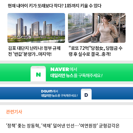
관련기사
'정책' 좇는 장동혁, '색채' 덜어낸 인선…'여연원장' 균형감각은