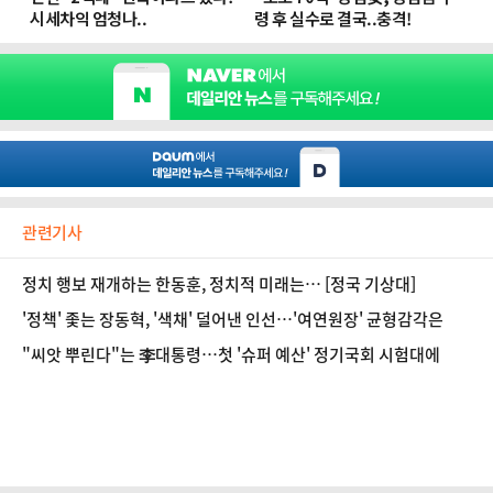
관련기사
정치 행보 재개하는 한동훈, 정치적 미래는… [정국 기상대]
'정책' 좇는 장동혁, '색채' 덜어낸 인선…'여연원장' 균형감각은
"씨앗 뿌린다"는 李대통령…첫 '슈퍼 예산' 정기국회 시험대에