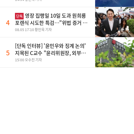
영장 집행일 10일 도과 원희룡
단독
4
포렌식 시도한 특검…"위법 증거 수
집" 지적
08.05 17:10 황인욱 기자
[단독 인터뷰] '윤민우와 징계 논의'
5
지목된 C교수 "윤리위원장, 외부와
논의 잘못된 행위"
15:00 오수진 기자