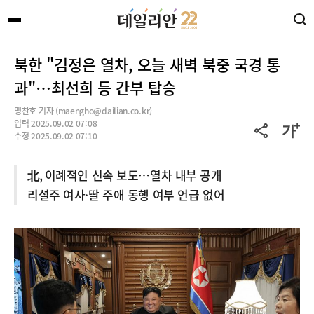
북한 "김정은 열차, 오늘 새벽 북중 국경 통
과"…최선희 등 간부 탑승
맹찬호 기자 (maengho@dailian.co.kr)
입력 2025.09.02 07:08
수정 2025.09.02 07:10
北, 이례적인 신속 보도…열차 내부 공개
리설주 여사·딸 주애 동행 여부 언급 없어