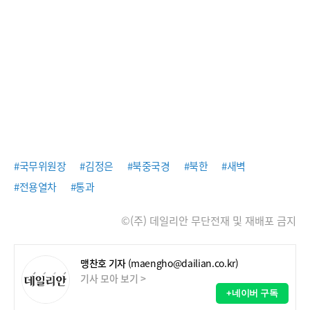
#국무위원장
#김정은
#북중국경
#북한
#새벽
#전용열차
#통과
©(주) 데일리안 무단전재 및 재배포 금지
맹찬호 기자
(maengho@dailian.co.kr)
기사 모아 보기 >
+네이버 구독