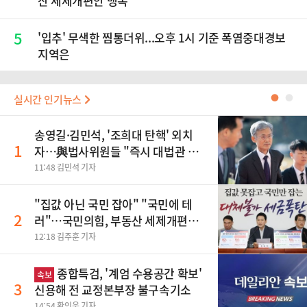
산 세제개편안 맹폭
5
'입추' 무색한 찜통더위...오후 1시 기준 폭염중대경보
지역은
실시간 인기뉴스
●
●
송영길·김민석, '조희대 탄핵' 외치
1
자…與법사위원들 "즉시 대법관 제
청하라"
11:48 김민석 기자
"집값 아닌 국민 잡아" "국민에 테
2
러"…국민의힘, 부동산 세제개편안
맹폭
12:18 김주훈 기자
종합특검, '계엄 수용공간 확보'
속보
3
신용해 전 교정본부장 불구속기소
14:54 황인욱 기자