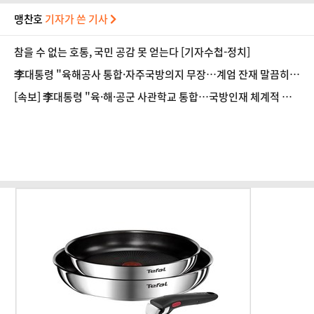
맹찬호
기자가 쓴 기사
참을 수 없는 호통, 국민 공감 못 얻는다 [기자수첩-정치]
李대통령 "육해공사 통합·자주국방의지 무장…계엄 잔재 말끔히
청산"
[속보] 李대통령 "육·해·공군 사관학교 통합…국방인재 체계적 양
성"