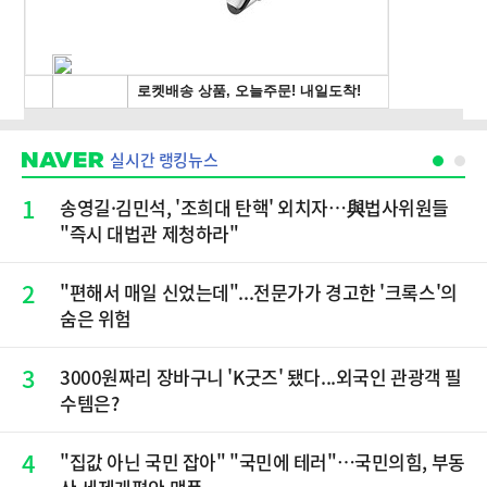
실시간 랭킹뉴스
1
송영길·김민석, '조희대 탄핵' 외치자…與법사위원들
"즉시 대법관 제청하라"
2
"편해서 매일 신었는데"...전문가가 경고한 '크록스'의
숨은 위험
3
3000원짜리 장바구니 'K굿즈' 됐다...외국인 관광객 필
수템은?
4
"집값 아닌 국민 잡아" "국민에 테러"…국민의힘, 부동