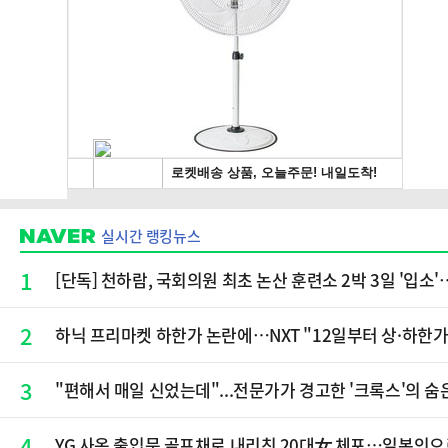
실시간 랭킹뉴스
1
[단독] 천하람, 국회의원 최초 논산 훈련소 2박 3일 '입
2
하닉 프리마켓 하한가 논란에…NXT "12일부터 상·하한
3
"편해서 매일 신었는데"...전문가가 경고한 '크록스'의 숨
4
YG 사옥 출입문 골프채로 내리친 20대女 체포…일본인으