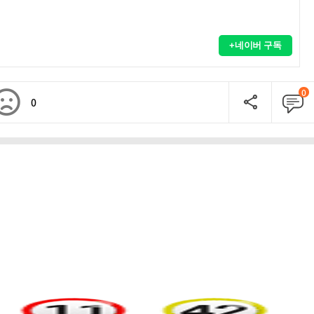
+네이버 구독
0
0