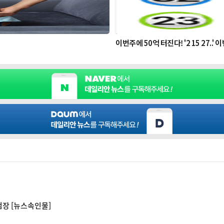
"
장 [뉴스속인물]