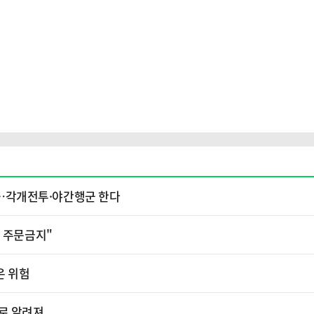
소'…각개전투·야간행군 한다
가 주문금지"
은 위험
로 알려져