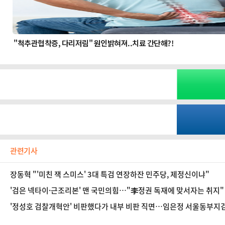
관련기사
장동혁 "'미친 잭 스미스' 3대 특검 연장하잔 민주당, 제정신이냐"
'검은 넥타이·근조리본' 맨 국민의힘…"李정권 독재에 맞서자는 취지
'정성호 검찰개혁안' 비판했다가 내부 비판 직면…임은정 서울동부지검