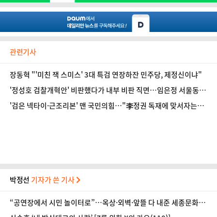
관련기사
장동혁 "'미친 잭 스미스' 3대 특검 연장하잔 민주당, 제정신이냐"
'정성호 검찰개혁안' 비판했다가 내부 비판 직면…임은정 서울동부
지검장 [뉴스속인물]
'검은 넥타이·근조리본' 맨 국민의힘…"李정권 독재에 맞서자는
취지"
박정선
기자가 쓴 기사
“공연장에서 시민 놀이터로”…옥상·외벽·앞뜰 다 내준 세종문화
회관