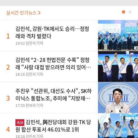
실시간 인기뉴스
●
●
김민석, 강원·TK에서도 승리…정청
1
래와 격차 벌렸다
19:02 김민석 기자
김민석 "2·28 헌법전문 수록" 정청
2
래 "사람 대접 받으려면 의리 있어야"
송영길 "조국혁신당 합당 반대"
18:16 김민석 기자
주진우 "선관위, 대선도 수사", SK하
3
이닉스 통합노조, 추미애 "지방재정
바꿔야", 세제개편 이달 정리 등
17:55 한보라 기자
김민석, 與전당대회 강원·TK 당
속보
4
원 합산 투표서 46.01%로 1위
18:28 김민석 기자