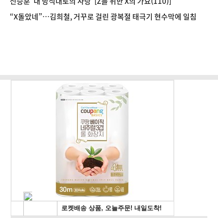
신승훈 ‘내 방식대로의 사랑’ [Z를 위한 X의 가요(110)]
“X돌았네”…김희철, 거꾸로 걸린 광복절 태극기 현수막에 일침