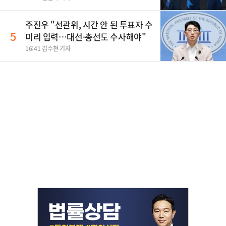
주진우 "선관위, 시간 안 된 투표자 수
5
미리 입력…대선·총선도 수사해야"
16:41 김수현 기자