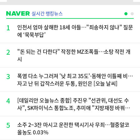
실시간 랭킹뉴스
1
인천서 엄마 살해한 18세 아들…"죄송하지 않냐" 질문
에 ‘묵묵부답’
2
"돈 되는 건 다한다" 작정한 MZ조폭들…소탕 작전 개
시
3
폭염 다소 누그러져 '낮 최고 35도'·동해안 이틀째 비…
자고 난 뒤 갑작스러운 두통, 원인은 [오늘 날씨]
4
[데일리안 오늘뉴스 종합] 주진우 "선관위, 대선도 수
사", SK하이닉스 통합노조, 추미애 "지방재정 바꿔
야", 세제개편 이달 정리 등
5
소주 2~3잔 마시고 운전한 택시기사 무죄…혈중알코
올농도 0.03%