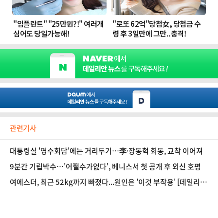
관련기사
대통령실 '영수회담'에는 거리두기…李·장동혁 회동, 교착 이어져
9분간 기립박수…'어쩔수가없다', 베니스서 첫 공개 후 외신 호평
여에스더, 최근 52kg까지 빠졌다...원인은 '이것 부작용' [데일리 헬
스]