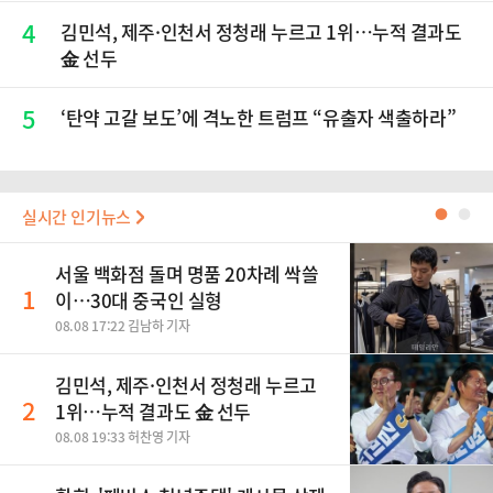
4
김민석, 제주·인천서 정청래 누르고 1위…누적 결과도
金 선두
5
‘탄약 고갈 보도’에 격노한 트럼프 “유출자 색출하라”
실시간 인기뉴스
●
●
서울 백화점 돌며 명품 20차례 싹쓸
1
이…30대 중국인 실형
08.08 17:22 김남하 기자
김민석, 제주·인천서 정청래 누르고
2
1위…누적 결과도 金 선두
08.08 19:33 허찬영 기자