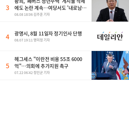
황희, '폐버스 청년주택' 게시물 삭제
3
에도 논란 계속…여당서도 '내로남
불' 비판
08.08 18:06 김주훈 기자
광명시, 8월 11일자 정기인사 단행
4
08.07 19:11 명미정 기자
헤그세스 "이란전 비용 55조 6000
5
억"…의회에 추가지원 촉구
07.22 06:42 정인균 기자