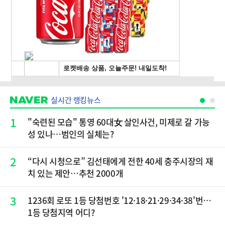
실시간 랭킹뉴스
1
"숙련된 모습" 통영 60대女 살인사건, 미제로 갈 가능
성 있나…범인의 실체는?
2
“다시 시청으로” 김선태에게 전한 40세 충주시장의 재
치 있는 제안…추천 2000개
3
1236회 로또 1등 당첨번호 '12·18·21·29·34·38'번…
1등 당첨지역 어디?