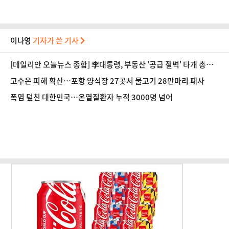
이나영
기자가 쓴 기사
[데일리안 오늘뉴스 종합] 李대통령, 부동산 '공급 절벽' 타개 총력
전, 국민의힘, '청년 지지' 사수 위해 李 견제 사활 등
고수온 피해 확산…포항 양식장 27곳서 물고기 28만마리 폐사
폭염 덮친 대한민국…온열질환자 누적 3000명 넘어