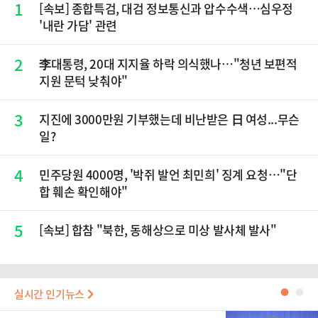
1
[속보] 종합특검, 대검 정보통신과 압수수색…심우정
'내란 가담' 관련
2
李대통령, 20대 지지율 하락 의식했나…"청년 보편적
지원 문턱 낮춰야"
3
지진에 3000만원 기부했는데 비난받은 日 여성...무슨
일?
4
민주당원 4000명, '박쥐 발언 최민희' 징계 요청…"단
합 훼손 확인해야"
5
[속보] 합참 "북한, 동해상으로 미상 발사체 발사"
실시간 인기뉴스
●
●