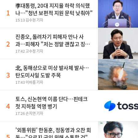
李대통령, 20대 지지율 하락 의식했
1
나…"청년 보편적 지원 문턱 낮춰야"
15:13 김수현 기자
진종오, 돌려차기 피해자 만나 사
2
과…피해자 "저는 정말 괜찮고 징계
원치 않아"
17:42 고수정 기자
北, 동해상으로 미상 발사체 발사…
3
탄도미사일 도발 주목
17:43 이바름 기자
토스, 신논현역 이름 단다…핀테크
4
첫 지하철 역명 병기
17:26 손지연 기자
'외통위원' 한동훈, 정동영과 오찬 회
5
동…"오로지 국익 위해 소통할 것"