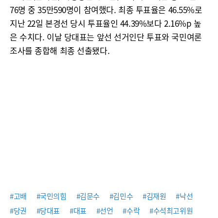
76명 중 35만590명이 참여했다. 최종 투표율은 46.55%로
지난 22일 본경선 당시 투표율인 44.39%보다 2.16%p 높
은 수치다. 이날 당대표는 앞선 선거인단 투표와 국민여론
조사를 종합해 최종 선출됐다.
#고배
#국민의힘
#김문수
#김민수
#김재원
#낙선
#당권
#당대표
#대표
#선언
#수락
#수석최고위원