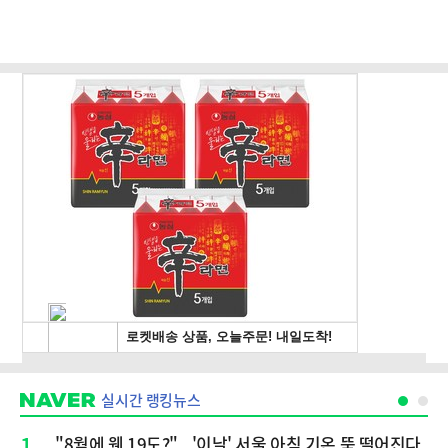
실시간 랭킹뉴스
1
"8월에 웬 19도?"...'이날' 서울 아침 기온 뚝 떨어진다