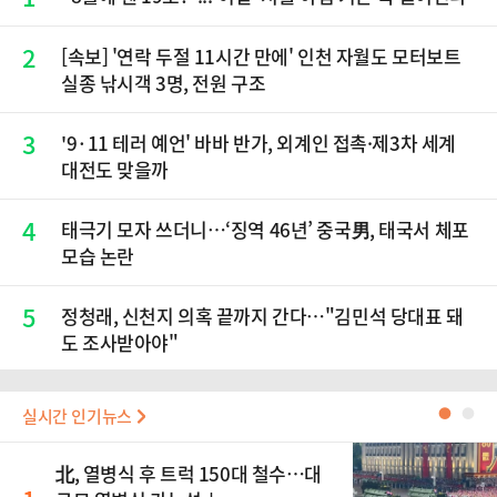
2
[속보] '연락 두절 11시간 만에' 인천 자월도 모터보트
실종 낚시객 3명, 전원 구조
3
'9·11 테러 예언' 바바 반가, 외계인 접촉·제3차 세계
대전도 맞을까
4
태극기 모자 쓰더니…‘징역 46년’ 중국男, 태국서 체포
모습 논란
5
정청래, 신천지 의혹 끝까지 간다…"김민석 당대표 돼
도 조사받아야"
실시간 인기뉴스
●
●
北, 열병식 후 트럭 150대 철수…대