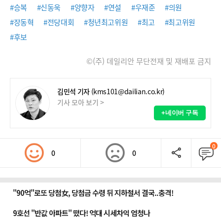
#승복
#신동욱
#양향자
#연설
#우재준
#의원
#장동혁
#전당대회
#청년최고위원
#최고
#최고위원
#후보
©(주) 데일리안 무단전재 및 재배포 금지
김민석 기자
(kms101@dailian.co.kr)
기사 모아 보기 >
+네이버 구독
0
0
0