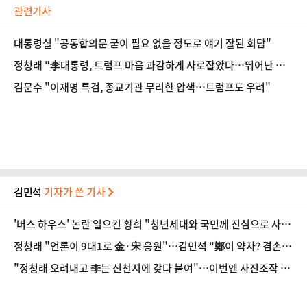
관련기사
대통령실 "공동합의문 굳이 필요 없을 정도로 얘기 잘된 회담"
정청래 "李대통령, 트럼프 마음 과감하게 사로잡았다…뛰어난 협
상가"
김문수 "이재명 특검, 종교기관 무리한 압색…트럼프도 우려"
김민석
기자가 쓴 기사
'버스 하우스' 논란 일으킨 황희 "청년세대와 국민께 진심으로 사
과"
정청래 "언론이 9대1로 金·宋 응원"…김민석 "鄭이 약자? 겸손 과
하다"
"정청래 오려내고 李는 신천지에 갖다 붙여"…이번엔 사진조작 명
청대전