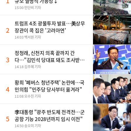
1
규모 열병식 가능성↓
15:00 민단비 기자
트럼프 4조 광물투자 발표…美상무
2
장관이 콕 집은 '고려아연'
14:03 백서원 기자
정청래, 신천지 의혹 끝까지 간
3
다…"김민석 당대표 돼도 조사받아
야"
14:18 김주혜 기자
황희 '폐버스 청년주택' 논란에…국
4
민의힘 "민주당 당사부터 옮겨라"
11:08 오수진 기자
李대통령 "광주 반도체 전격전…군
5
공항 기능 2028년까지 임시 이전"
14:50 송오미 기자