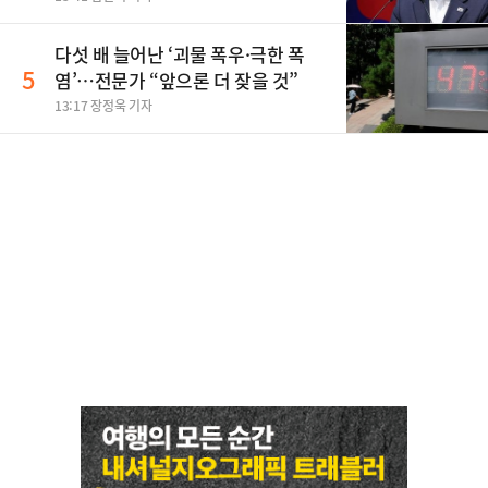
다섯 배 늘어난 ‘괴물 폭우·극한 폭
5
염’…전문가 “앞으론 더 잦을 것”
13:17 장정욱 기자