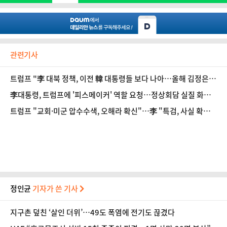
관련기사
트럼프 "李 대북 정책, 이전 韓 대통령들 보다 나아…올해 김정은
만나고 싶어"
李대통령, 트럼프에 '피스메이커' 역할 요청…정상회담 실질 화두
는 北
트럼프 "교회·미군 압수수색, 오해라 확신"…李 "특검, 사실 확인
중일 뿐"
정인균
기자가 쓴 기사
지구촌 덮친 ‘살인 더위’…49도 폭염에 전기도 끊겼다