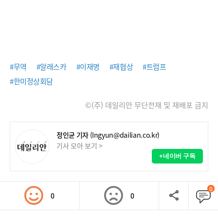
#무역
#알래스카
#이재명
#재협상
#트럼프
#한미정상회담
©(주) 데일리안 무단전재 및 재배포 금지
정인균 기자
(Ingyun@dailian.co.kr)
기사 모아 보기 >
+네이버 구독
0
0
0