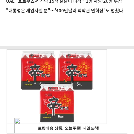
UAE “호르무즈서 선박 15척 줄줄이 피격…1명 사망·20명 부상”
"대통령은 세입자일 뿐"…'400만달러 백악관 연회장' 또 멈췄다