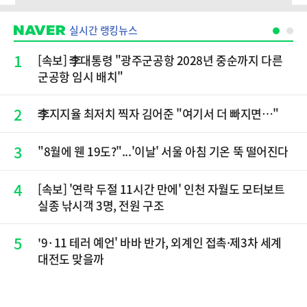
실시간 랭킹뉴스
1
[속보] 李대통령 "광주군공항 2028년 중순까지 다른
군공항 임시 배치"
2
李지지율 최저치 찍자 김어준 "여기서 더 빠지면…"
3
"8월에 웬 19도?"...'이날' 서울 아침 기온 뚝 떨어진다
4
[속보] '연락 두절 11시간 만에' 인천 자월도 모터보트
실종 낚시객 3명, 전원 구조
5
'9·11 테러 예언' 바바 반가, 외계인 접촉·제3차 세계
대전도 맞을까