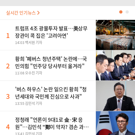
실시간 인기뉴스
●
●
트럼프 4조 광물투자 발표…美상무
1
장관이 콕 집은 '고려아연'
14:03 백서원 기자
황희 '폐버스 청년주택' 논란에…국
2
민의힘 "민주당 당사부터 옮겨라"
11:08 오수진 기자
'버스 하우스' 논란 일으킨 황희 "청
3
년세대와 국민께 진심으로 사과"
13:55 김민석 기자
정청래 "언론이 9대1로 金·宋 응
4
원"…김민석 "鄭이 약자? 겸손 과하
다"
13:41 김민석 기자