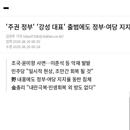
'주권 정부' '강성 대표' 출범에도 정부·여당 지
김찬주 기자 (chan7200@dailian.co.kr)
입력 2025.08.20 00:20
수정 2025.08.20 00:24
조국·윤미향 사면…이춘석 등 악재 발발
민주당 "일시적 현상, 조만간 회복 될 것"
野 내홍에도 정부·여당 지지율 동반 침체
金총리 "내란극복·민생회복 외 방도 없다"