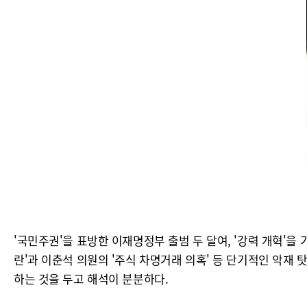
'국민주권'을 표방한 이재명정부 출범 두 달여, '강력 개혁'
란'과 이춘석 의원의 '주식 차명거래 의혹' 등 단기적인 악재
하는 것을 두고 해석이 분분하다.