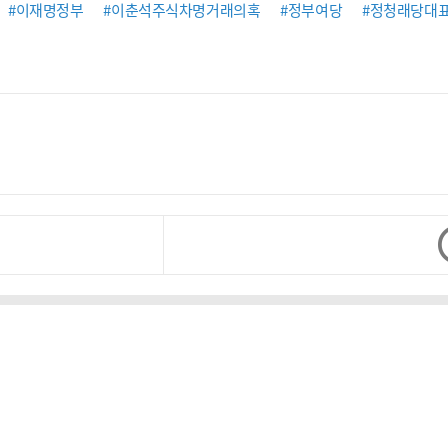
#이재명정부
#이춘석주식차명거래의혹
#정부여당
#정청래당대