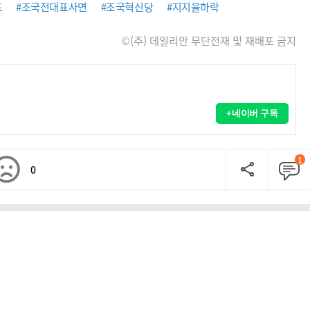
표
#조국전대표사면
#조국혁신당
#지지율하락
©(주) 데일리안 무단전재 및 재배포 금지
+네이버 구독
1
0