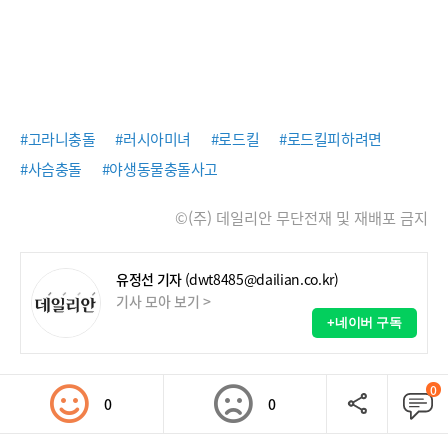
#고라니충돌
#러시아미녀
#로드킬
#로드킬피하려면
#사슴충돌
#야생동물충돌사고
©(주) 데일리안 무단전재 및 재배포 금지
유정선 기자
(dwt8485@dailian.co.kr)
기사 모아 보기 >
+네이버 구독
0
0
0