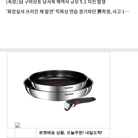
[속보] 日 구마모토 남서쪽 해역서 규모 5.1 지진 발생
'화장실서 쓰러진 채 발견' 킥복싱 연습 경기하던 男학생, 사고 12일
만에 사망