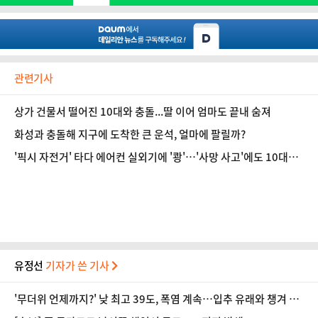
관련기사
상가 건물서 떨어진 10대와 충돌...딸 이어 엄마도 끝내 숨져
화성과 충돌해 지구에 도착한 큰 운석, 얼마에 팔릴까?
'픽시 자전거' 타다 에어컨 실외기에 '쾅'…'사망 사고'에도 10대들
사이 유행, 왜?
유정선
기자가 쓴 기사
'무더위 언제까지?' 낮 최고 39도, 폭염 계속…입추 유래와 챙겨 먹
으면 좋은 음식 [오늘 날씨]