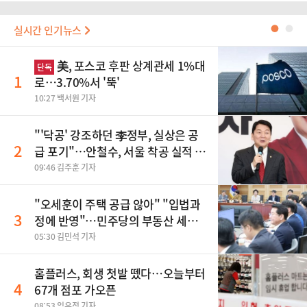
실시간 인기뉴스
●
●
美, 포스코 후판 상계관세 1%대
단독
1
로…3.70%서 '뚝'
10:27 백서원 기자
"'닥공' 강조하던 李정부, 실상은 공
2
급 포기"…안철수, 서울 착공 실적 미
달 비판
09:46 김주훈 기자
"오세훈이 주택 공급 않아" "입법과
3
정에 반영"…민주당의 부동산 세제
개편 해법은
05:30 김민석 기자
홈플러스, 회생 첫발 뗐다…오늘부터
4
67개 점포 가오픈
08:53 임유정 기자