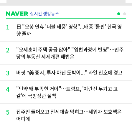
실시간 랭킹뉴스
1
日 "오봉 연휴 '더블 태풍' 영향"...태풍 '돌핀' 한국 영
향 줄까
2
"오세훈이 주택 공급 않아" "입법과정에 반영"…민주
당의 부동산 세제개편 해법은
3
버핏 "美 증시, 투자 아닌 도박이..." 과열 신호에 경고
4
"탄약 왜 부족한 거야"…트럼프, '이란전 무기고 고
갈'에 국방장관 질책
5
집주인 들어오고 전세대출 막히고…세입자 보호책은
어디에