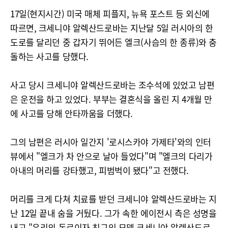
17일(현지시간) 미국 매체 피플지, 뉴욕 포스트 등 외신에
따르면, 크세니야 알렉산드로바는 지난달 5일 러시아의 한
도로를 달리던 중 갑자기 뛰어든 엘크(사슴의 한 종류)와 충
돌하는 사고를 당했다.
사고 당시 크세니야 알렉산드로바는 조수석에 있었고 남편
은 운전을 하고 있었다. 부부는 결혼식을 올린 지 4개월 만
에 사고를 당해 안타까움을 더했다.
그의 남편은 러시아 일간지 '로시스카야 가제타'와의 인터
뷰에서 "엘크가 차 안으로 날아 들었다"며 "엘크의 다리가
아내의 머리를 강타했고, 피범벅이 됐다"고 전했다.
머리를 크게 다쳐 치료를 받던 크세니야 알렉산드로바는 지
난 12일 끝내 숨을 거뒀다. 그가 속한 에이전시 측은 성명을
내고 "우리의 동료이자 친구인 모델 크세니야 알렉산드로