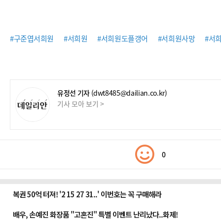
#구준엽서희원
#서희원
#서희원도플갱어
#서희원사망
#서
유정선 기자
(dwt8485@dailian.co.kr)
기사 모아 보기 >
0