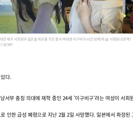
대만 배우 서희원과 닮은꼴 외모를 가진 중국 여대생 이구비구(사진 왼쪽)와 故 서희원(오른쪽)
ⓒSCMP
 있다.
 남서부 충칭 의대에 재학 중인 24세 '이구비구'라는 여성이 서희
로 인한 급성 폐렴으로 지난 2월 2일 사망했다. 일본에서 화장된