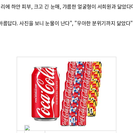
머리에 하얀 피부, 크고 긴 눈매, 갸름한 얼굴형이 서희원과 닮았
아름답다. 사진을 보니 눈물이 난다", "우아한 분위기까지 닮았다"