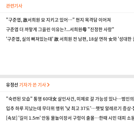
관련기사
"구준엽, 故서희원 묘 지키고 있어…" 현지 목격담 이어져
구준엽 더 까맣게 그을린 이유는?...서희원母 "진정한 사랑"
'구준엽, 실의 빠져있는데' 故 서희원 전 남편, 18살 연하 女와 '성대한
유정선
기자가 쓴 기사
"숙련된 모습" 통영 60대女 살인사건, 미제로 갈 가능성 있나…범인의
입추 하루 지났는데 무더위 맹위 '낮 최고 37도'…햇빛 알레르기 증상·집
[속보] '길이 1.5m' 안동 물놀이장서 구렁이 출몰…한때 시민 대피 소