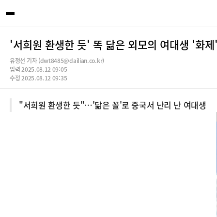
'서희원 환생한 듯' 똑 닮은 외모의 여대생 '화제
유정선 기자 (dwt8485@dailian.co.kr)
입력 2025.08.12 09:05
수정 2025.08.12 09:35
"서희원 환생한 듯"…'닮은 꼴'로 중국서 난리 난 여대생