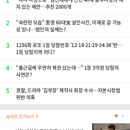
치 있는 제안…추천 2000개
2
"숙련된 모습" 통영 60대女 살인사건, 미제로 갈 가능
성 있나…범인의 실체는?
3
1236회 로또 1등 당첨번호 '12·18·21·29·34·38'번…
1등 당첨지역 어디?
4
"출근길에 우연히 복권 샀는데…" 1등 5억원 당첨자
사연은?
5
경찰, 드라마 '김부장' 제작사 회장 수사…자본시장법
위반 의혹
실시간 인기뉴스
●
●