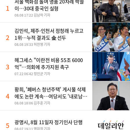
서울 백화점 돌며 명품 20차례 싹쓸
1
이…30대 중국인 실형
08.08 17:22 김남하 기자
김민석, 제주·인천서 정청래 누르고
2
1위…누적 결과도 金 선두
08.08 19:33 허찬영 기자
헤그세스 "이란전 비용 55조 6000
3
억"…의회에 추가지원 촉구
07.22 06:42 정인균 기자
황희, '폐버스 청년주택' 게시물 삭제
4
에도 논란 계속…여당서도 '내로남
불' 비판
08.08 18:06 김주훈 기자
광명시, 8월 11일자 정기인사 단행
5
08.07 19:11 명미정 기자