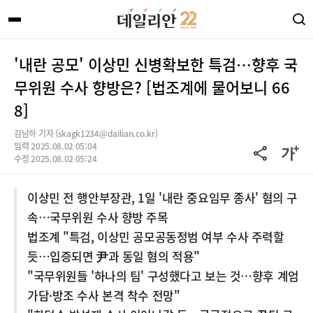
'내란 공모' 이상민 신병확보한 특검…향후 국
무위원 수사 향방은? [법조계에 물어보니 66
8]
김남하 기자 (skagk1234@dailian.co.kr)
입력 2025.08.02 05:04
수정 2025.08.02 05:24
이상민 전 행안부장관, 1일 '내란 중요임무 종사' 혐의 구
속…국무위원 수사 향방 주목
법조계 "특검, 이상민 공모공동정범 여부 수사 주력할
듯…입증되면 尹과 동일 혐의 적용"
"국무위원들 '하나의 팀' 구성했다고 보는 것…향후 계엄
가담·방조 수사 본격 착수 전망"