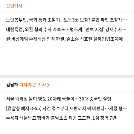
관련기사
노란봉투법, 국회 통과 초읽기...노동3권 보장? 불법 파업 조장? [법
조계에 물어보니 667]
내란특검, 외환 혐의 수사 가속도…법조계, '안보 시설' 강제수사에
우려
尹 비상계엄 손해배상 인정 판결, 줄소송 신호탄 될까? [법조계에 물
어보니 666]
김남하
기자가 쓴 기사
서울 백화점 돌며 명품 20차례 싹쓸이…30대 중국인 실형
[검찰청 폐지 D-55] 사건 접수부터 재판까지 싹 바뀐다…개정 형소
법, 무엇이 달라지나
수용자 뇌물받고 햄버거·불닭소스 제공 교도관, 1심 징역 7년