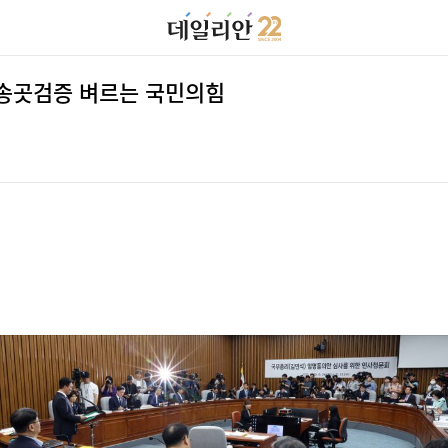
 송곳검증 벼르는 국민의힘