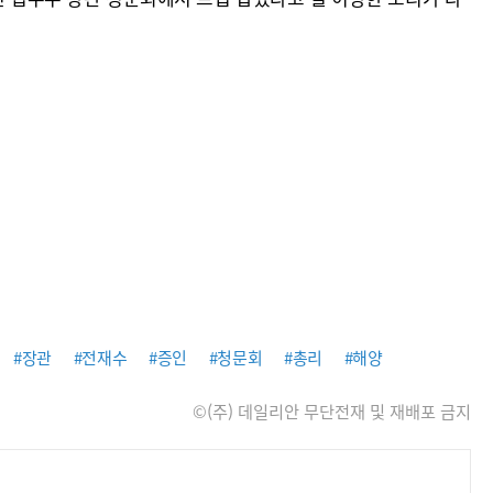
#장관
#전재수
#증인
#청문회
#총리
#해양
©(주) 데일리안 무단전재 및 재배포 금지