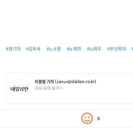
#경기대
#김옥숙
#노소영
#노재헌
#노태우
#부산외대
지봉철 기자
(Janus@dailian.co.kr)
기사 모아 보기 >
0