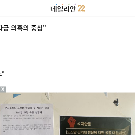
자금 의혹의 중심"
노"
X