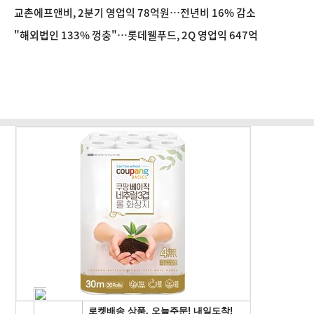
장
교촌에프앤비, 2분기 영업익 78억원…전년비 16% 감소
"해외법인 133% 껑충"…롯데웰푸드, 2Q 영업익 647억