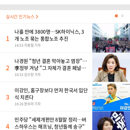
실시간 인기뉴스
●
●
나흘 만에 3800명…SK하이닉스, 3
1
개 노조 묶는 통합노조 추진
14:53 지봉철 기자
나경원 "청년 결혼 막아놓고 염장"…
2
李정부 겨냥 "그 자체가 결혼 페널
티"
16:33 김수현 기자
이강인, 홈구장보다 먼저 한국서 입단
3
식 치른다
16:26 한보라 기자
민주당 "세제개편안 8월말 정리…버
4
스하우스는 해프닝, 청년들께 송구"