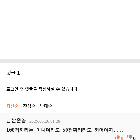
댓글 1
로그인 후 댓글을 작성하실 수 있습니다.
최신순
찬성순
반대순
금산촌놈
2025.06.16
01:28
100점짜리는 아니더라도 50점짜리라도 되어야지....
0
0