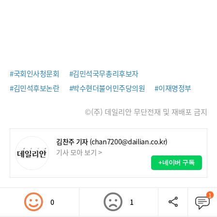
#국회인사청문회
#김민석국무총리후보자
#김민석후보논란
#박수현더불어민주당의원
#이재명정부
©(주) 데일리안 무단전재 및 재배포 금지
김찬주 기자
(chan7200@dailian.co.kr)
기사 모아 보기 >
+네이버 구독
1
0
1