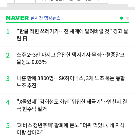
실시간 랭킹뉴스
1
"한글 적힌 쓰레기가…전 세계에 알려버릴 것" 경고 날
린 日
2
소주 2~3잔 마시고 운전한 택시기사 무죄…혈중알코
올농도 0.03%
3
나흘 만에 3800명…SK하이닉스, 3개 노조 묶는 통합
노조 추진
4
"X돌았네" 김희철도 화낸 '뒤집힌 태극기'…인천시 결
국 현수막 철거
5
'폐버스 청년주택' 황희에 분노 "더위 먹었냐, 네 자식
이랑 살아라"