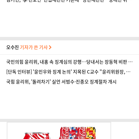
헌"
오수진
기자가 쓴 기사
국민의힘 윤리위, 내홍 속 징계심의 강행…당내서는 장동혁 비판 목
소리
[단독 인터뷰] '윤민우와 징계 논의' 지목된 C교수 "윤리위원장, 외
부와 논의 잘못된 행위"
국힘 윤리위, '돌려차기' 실언 서범수·진종오 징계절차 개시