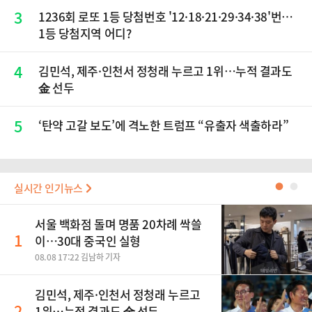
3
1236회 로또 1등 당첨번호 '12·18·21·29·34·38'번…
1등 당첨지역 어디?
4
김민석, 제주·인천서 정청래 누르고 1위…누적 결과도
金 선두
5
‘탄약 고갈 보도’에 격노한 트럼프 “유출자 색출하라”
실시간 인기뉴스
●
●
서울 백화점 돌며 명품 20차례 싹쓸
1
이…30대 중국인 실형
08.08 17:22 김남하 기자
김민석, 제주·인천서 정청래 누르고
2
1위…누적 결과도 金 선두