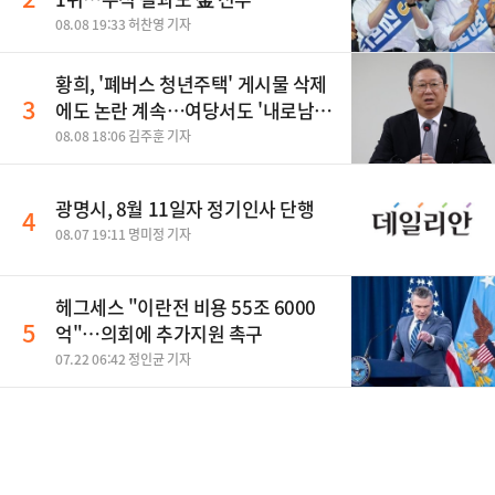
08.08 19:33 허찬영 기자
황희, '폐버스 청년주택' 게시물 삭제
3
에도 논란 계속…여당서도 '내로남
불' 비판
08.08 18:06 김주훈 기자
광명시, 8월 11일자 정기인사 단행
4
08.07 19:11 명미정 기자
헤그세스 "이란전 비용 55조 6000
5
억"…의회에 추가지원 촉구
07.22 06:42 정인균 기자