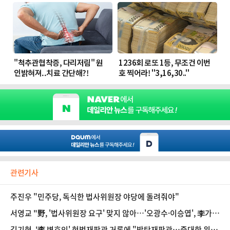
관련기사
주진우 "민주당, 독식한 법사위원장 야당에 돌려줘야"
서영교 "野, '법사위원장 요구' 맞지 않아…'오광수·이승엽', 李가
충분히 고려했을 것"
김기현, '李 변호인' 헌법재판관 거론에 "방탄재판관…중대한 위