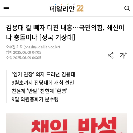
김용태 칼 빼자 터진 내홍…국민의힘, 쇄신이
냐 충돌이냐 [정국 기상대]
오수진 기자 (ohs2in@dailian.co.kr)
입력 2025.06.09 04:05
수정 2025.06.09 04:05
'임기 연장' 의지 드러낸 김용태
9월초까지 전당대회 개최 선언
친윤계 '반발' 친한계 '환영'
9일 의원총회가 분수령