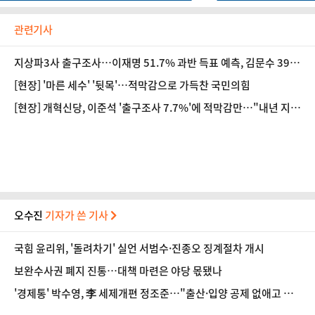
관련기사
지상파3사 출구조사…이재명 51.7% 과반 득표 예측, 김문수 39.
3%
[현장] '마른 세수' '뒷목'…적막감으로 가득찬 국민의힘
[현장] 개혁신당, 이준석 '출구조사 7.7%'에 적막감만…"내년 지방
선거 준비"
오수진
기자가 쓴 기사
국힘 윤리위, '돌려차기' 실언 서범수·진종오 징계절차 개시
보완수사권 폐지 진통…대책 마련은 야당 몫됐나
'경제통' 박수영, 李 세제개편 정조준…"출산·입양 공제 없애고 세
금폭탄"