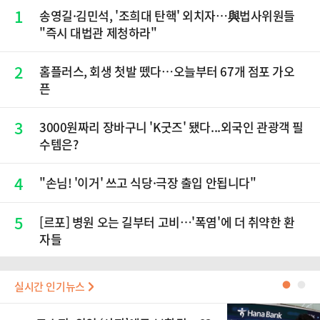
1
송영길·김민석, '조희대 탄핵' 외치자…與법사위원들
"즉시 대법관 제청하라"
2
홈플러스, 회생 첫발 뗐다…오늘부터 67개 점포 가오
픈
3
3000원짜리 장바구니 'K굿즈' 됐다...외국인 관광객 필
수템은?
4
"손님! '이거' 쓰고 식당·극장 출입 안됩니다"
5
[르포] 병원 오는 길부터 고비…'폭염'에 더 취약한 환
자들
실시간 인기뉴스
●
●