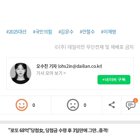
#2025대선
#국민의힘
#김문수
#안철수
#이재명
©(주) 데일리안 무단전재 및 재배포 금지
오수진 기자
(ohs2in@dailian.co.kr)
기사 모아 보기 >
+네이버 구독
0
0
0