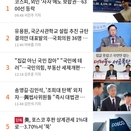
코스피, 외인 ‘사자’에도 보합권…63
1
00선 등락
09:48 서진주 기자
유용원, 국군사관학교 설립 추진 규탄
2
결의안 대표발의…국회의원 36명 동
참
11:40 이바름 기자
"집값 아닌 국민 잡아" "국민에 테
3
러"…국민의힘, 부동산 세제개편안
맹폭
12:18 김주훈 기자
송영길·김민석, '조희대 탄핵' 외치
4
자…與법사위원들 "즉시 대법관 제
청하라"
11:48 김민석 기자
美, 포스코 후판 상계관세 1%대
단독
5
로…3.70%서 '뚝'