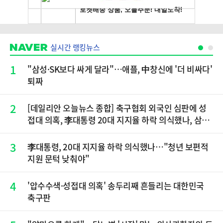
실시간 랭킹뉴스
1
"삼성·SK보다 싸게 달라"…애플, 中창신에 '더 비싸다'
퇴짜
2
[데일리안 오늘뉴스 종합] 축구협회 외국인 심판에 성
접대 의혹, 李대통령 20대 지지율 하락 의식했나, 삼전
닉스 올인은 금물, SK하이닉스 프리마켓 시초가 논란
재점화, 김민석 "과반 승리 가능성 99%" 등
3
李대통령, 20대 지지율 하락 의식했나…"청년 보편적
지원 문턱 낮춰야"
4
'압수수색·성접대 의혹' 송두리째 흔들리는 대한민국
축구판