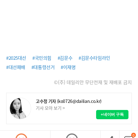
#2025대선
#국민의힘
#김문수
#김문수타임라인
#대선패배
#대통령선거
#이재명
©(주) 데일리안 무단전재 및 재배포 금지
고수정 기자
(ko0726@dailian.co.kr)
기사 모아 보기 >
+네이버 구독
0