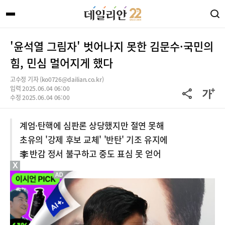
'윤석열 그림자' 벗어나지 못한 김문수·국민의
힘, 민심 멀어지게 했다
고수정 기자 (ko0726@dailian.co.kr)
입력 2025.06.04 06:00
수정 2025.06.04 06:00
계엄·탄핵에 심판론 상당했지만 절연 못해
초유의 '강제 후보 교체' '반탄' 기조 유지에
李 반감 정서 불구하고 중도 표심 못 얻어
X