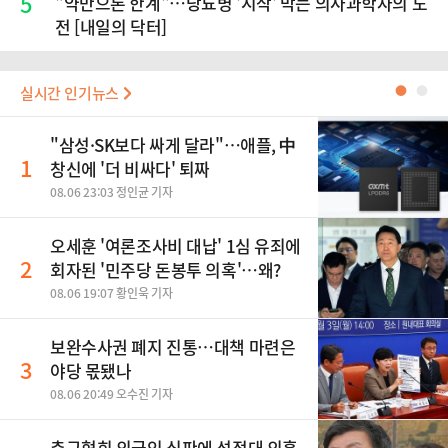
5
"약만으론 한계"…당뇨병 '시작' 막는 의사과학자의 도
전 [내일의 닥터]
실시간 인기뉴스
●
●
"삼성·SK보다 싸게 달라"…애플, 中
1
창신에 '더 비싸다' 퇴짜
08.06 23:03 정인균 기자
오세훈 '여론조사비 대납' 1심 유죄에
2
회자된 '민주당 돈봉투 의혹'…왜?
08.06 19:07 황인욱 기자
보완수사권 폐지 진통…대책 마련은
3
야당 몫됐나
08.06 20:49 오수진 기자
축구협회 외국인 심판에 성접대 의혹,