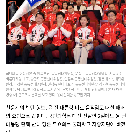
국민의힘 이정현(앞줄 왼쪽부터) 공동선대위원장, 윤상현 공동선대위원장, 손학규 전
바른미래당 대표, 양향자 공동선대위원장, 안철수 공동선대위원장, 김용태 비상대책위
원장, 나경원 공동선대위원장, 권성동 원내대표 겸 공동선대위원장, 김기현 공동선대위
원장 등 당 지도부가 3일 국회 도서관에 마련된 국민의힘 개표 상황실에서 21대 대선
방송3사 출구조사 결과를 보고 있다. ⓒ데일리안 방규현 기자
친윤계의 반탄 행보, 윤 전 대통령 비호 움직임도 대선 패배
의 요인으로 꼽힌다. 국민의힘은 대선 전날인 2일에도 윤 전
대통령 탄핵 반대 당론 무효화를 둘러싸고 자중지란에 빠졌