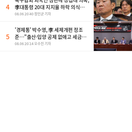
4
李대통령 20대 지지율 하락 의식했
나, 삼전닉스 올인은 금물, SK하이닉
08.06 20:40 정인균 기자
스 프리마켓 시초가 논란 재점화, 김
민석 "과반 승리 가능성 99%" 등
'경제통' 박수영, 李 세제개편 정조
5
준…"출산·입양 공제 없애고 세금폭
탄"
08.06 20:14 오수진 기자