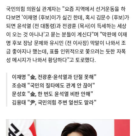
국민의힘 의원실 관계자는 "요즘 지역에서 선거운동을 하
다보면 '이재명 (후보)이가 싫긴 한데, 혹시 김문수 (후보)가
되면 윤석열 (전 대통령)과 전광훈 (목사)이 득세하는 세상
이 오는 것 아니냐'고 묻는 분들이 계신다"며 "막판에 이재
명 후보 장남 문제와 유시민 (전 이사장) 막말이 나와서 조
금 좋아지나 했는데, 표를 인위적으로 쫓으려는 듯한 자폭
성 메시지가 나와서 황당하다"고 토로했다.
이재명 "金, 전광훈·윤석열과 단절 못해"
조승래 "국민의 질타에도 관계 안 끊어"
문성호 "金, 한 번도 윤석열 비판 안해"
김용태 "尹, 국민의힘 주변 얼씬도 말라"