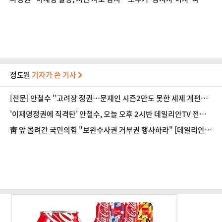
시자' 공포사회 된다"
정도원
기자가 쓴 기사
[전문] 안철수 "고려장 정권…문재인 시즌2만도 못한 세제 개편안"
[정국 기상대]
'이재명정권에 직격탄' 안철수, 오늘 오후 2시반 데일리안TV 전격
출연 [정국 기상대]
靑 앞 몰려간 국민의힘 "보완수사권 거부권 행사하라" [데일리안 1
분뉴스]