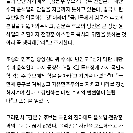
들과 만난 자리에서 "(김문수 후보가) 극우 전광훈과 내란
수괴 윤석열과 단절을 지금까지 못하고 있는데, 결국 내란
후보임을 입증하는 것"이라며 "국민들께서 김문수 후보의
본질을 꿰뚫어봐주시고, 김문수 후보의 당선은 곧 상왕 윤
석열의 귀환이자 전광훈 아스팔트 목사의 귀환을 뜻하는 것
이라 꼭 생각해달라"고 주지했다.
조승래 민주당 중앙선대위 수석대변인도 "선거 막판 내란
수괴 윤석열이 다시 등장해 '6월 3일 투표장에 가서 국민의
힘 김문수 후보에게 힘을 몰아라'고 지령을 내렸다"며 "국
민께 총구를 겨눠놓고 자유민주주의를 지키고 나라를 정상
화시켜야 한다고 강변하는 내란 수괴의 뻔뻔함이 놀랍
다"고 포문을 열었다.
그러면서 "김문수 후보는 국민의 질타에도 윤석열·전광훈
과의 관계를 끊지 않았다. 윤석열은 자신을 보호해주고 사