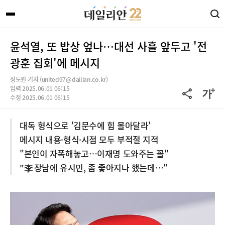
윤석열, 또 밥상 엎나…대선 사흘 앞두고 '전
광훈 집회'에 메시지
정도원 기자 (united97@dailian.co.kr)
입력 2025.06.01 06:15
수정 2025.06.01 06:15
대독 형식으로 '김문수에 힘 몰아달라'
메시지 내용·형식·시점 모두 부적절 지적
"본인이 자폭해놓고…이재명 도와주는 꼴"
"李 장남에 유시민, 좀 좋아지나 했는데…"