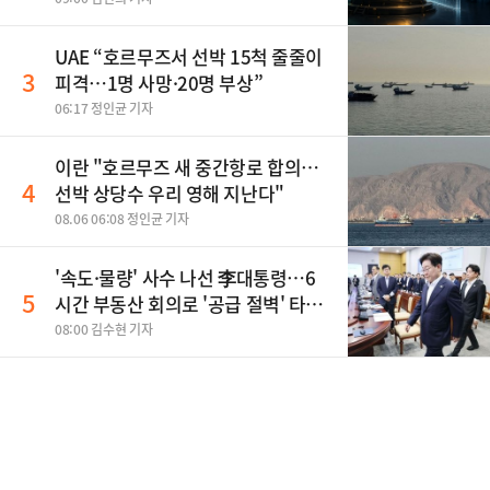
UAE “호르무즈서 선박 15척 줄줄이
3
피격…1명 사망·20명 부상”
06:17 정인균 기자
이란 "호르무즈 새 중간항로 합의…
4
선박 상당수 우리 영해 지난다"
08.06 06:08 정인균 기자
'속도·물량' 사수 나선 李대통령…6
5
시간 부동산 회의로 '공급 절벽' 타개
총력전
08:00 김수현 기자