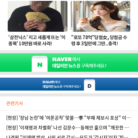
관련기사
[현장] '장남 논란'에 '여론공작' 맞불…李 "부패 제보시 포상" 이슈
환기
[현장] '이재명과 차별화' 나선 김문수…동해안 훑으며 "깨끗한 대
통령 되겠다"
나경원 "이재명 발상, 시민 서로 감시…모두가 '감시자'이자 '피감