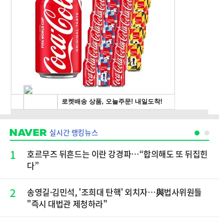
실시간 랭킹뉴스
1
호르무즈 뒤흔드는 이란 강경파…“합의해도 또 뒤집힌
다”
2
송영길·김민석, '조희대 탄핵' 외치자…與법사위원들
"즉시 대법관 제청하라"