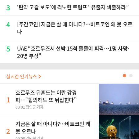
3
‘탄약 고갈 보도’에 격노한 트럼프 “유출자 색출하라”
4
[주간코인] 지금은 살 때 아니다?…비트코인 왜 못 오르
나
5
UAE “호르무즈서 선박 15척 줄줄이 피격…1명 사망·
20명 부상”
실시간 인기뉴스
●
●
호르무즈 뒤흔드는 이란 강경
1
파…“합의해도 또 뒤집힌다”
03:01 정인균 기자
지금은 살 때 아니다?…비트코인 왜
2
못 오르나
09:00 김민희 기자