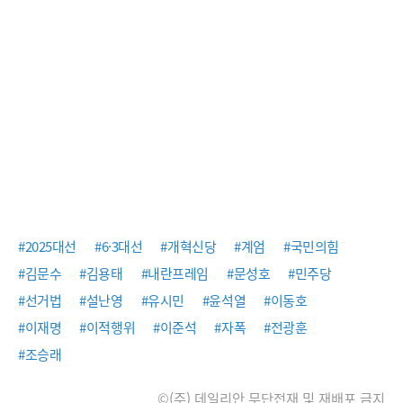
#2025대선
#6·3대선
#개혁신당
#계엄
#국민의힘
#김문수
#김용태
#내란프레임
#문성호
#민주당
#선거법
#설난영
#유시민
#윤석열
#이동호
#이재명
#이적행위
#이준석
#자폭
#전광훈
#조승래
©(주) 데일리안 무단전재 및 재배포 금지