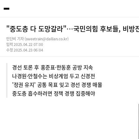
"중도층 다 도망갈라"…국민의힘 후보들, 비방전
민단비 기자 (sweetrain@dailian.co.kr)
입력 2025.04.22 07:00
수정 2025.04.23 06:04
경선 토론 후 홍준표·한동훈 공방 지속
나경원·안철수는 비상계엄 두고 신경전
'정권 유지' 공통 목표 잊고 경선 경쟁 매몰
중도층 흡수하려면 정책 경쟁 집중해야