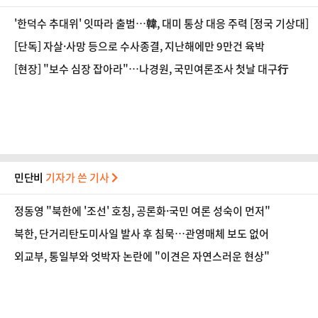
'한덕수 추대위' 잇따라 출범…韓, 대미 통상 대응 주력 [정국 기상대]
[단독] 자살·사망 등으로 수사종결, 지난해에만 9만건 육박
[현장] "보수 심장 잡아라"…나경원, 국민여론조사 첫날 대구行
민단비
기자가 쓴 기사
정동영 "북한에 '조선' 호칭, 공론화·국민 여론 성숙이 먼저"
북한, 단거리탄도미사일 발사 후 침묵…관영매체 보도 없어
외교부, 통일부와 엇박자 논란에 "이견은 자연스러운 현상"