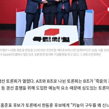
이철우·나경원·홍준표·한동훈 21대 대선 국민의힘 예비후보자(사진 왼쪽부터)가 20일 서울 강
구 ASSA아트홀에서 열린 B조 토론회에 참석해 기념촬영을 하고 있다. ⓒ국회사진취재단
 경선 토론회가 열렸다. A조와 B조로 나뉜 토론회는 B조가 '죽음의
게임 등 경선 흥행을 위해 도입한 예능적 요소 때문에 심도있는 토
홍준표 후보가 토론에서 한동훈 후보에게 "키높이 구두를 왜 신느냐