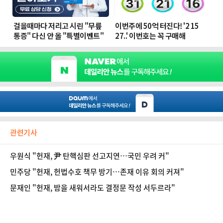
관련기사
우원식 "헌재, 尹 탄핵심판 선고지연…국민 우려 커"
민주당 "헌재, 헌법수호 책무 방기…존재 이유 회의 커져"
문재인 "헌재, 밤을 새워서라도 결정문 작성 서두르라"