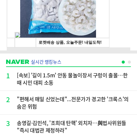
실시간 랭킹뉴스
1
[속보] '길이 1.5m' 안동 물놀이장서 구렁이 출몰…한
때 시민 대피 소동
2
"편해서 매일 신었는데"...전문가가 경고한 '크록스'의
숨은 위험
3
송영길·김민석, '조희대 탄핵' 외치자…與법사위원들
"즉시 대법관 제청하라"