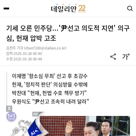
기세 오른 민주당...'尹선고 의도적 지연' 의구
심, 헌재 압박 고조
김찬주 기자 (chan7200@dailian.co.kr)
입력 2025.03.28 00:40
수정 2025.03.28 06:48
이재명 '항소심 무죄' 선고 후 초강수
헌재, '정치적 판단' 의심받을 수밖에
박찬대 "헌재, 헌법 수호 책무 방기"
우원식도 "尹선고 조속히 내려 달라"
X