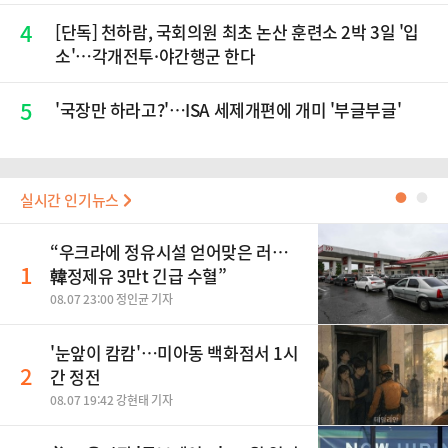
4
[단독] 천하람, 국회의원 최초 논산 훈련소 2박 3일 '입
소'…각개전투·야간행군 한다
5
'국장만 하라고?'…ISA 세제개편에 개미 '부글부글'
실시간 인기뉴스
●
●
“우크라에 정유시설 얻어맞은 러…
1
韓정제유 3만t 긴급 수혈”
08.07 23:00 정인균 기자
'눈앞이 캄캄'…미아동 백화점서 1시
2
간 정전
08.07 19:42 강현태 기자