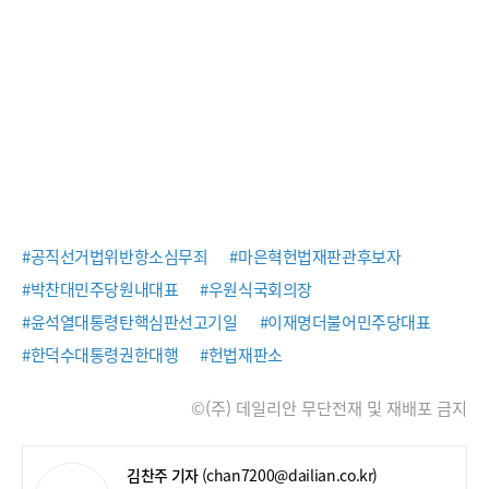
#공직선거법위반항소심무죄
#마은혁헌법재판관후보자
#박찬대민주당원내대표
#우원식국회의장
#윤석열대통령탄핵심판선고기일
#이재명더불어민주당대표
#한덕수대통령권한대행
#헌법재판소
©(주) 데일리안 무단전재 및 재배포 금지
김찬주 기자
(chan7200@dailian.co.kr)