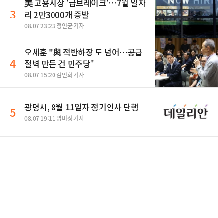
美 고용시장 '급브레이크'…7월 일자
3
리 2만3000개 증발
08.07 23:23 정인균 기자
오세훈 "與 적반하장 도 넘어…공급
4
절벽 만든 건 민주당"
08.07 15:20 김인희 기자
광명시, 8월 11일자 정기인사 단행
5
08.07 19:11 명미정 기자