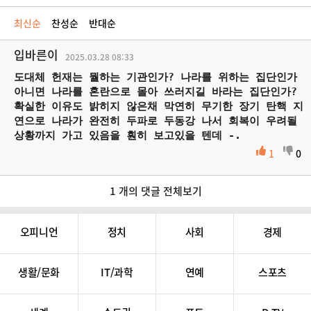
최신순
찬성순
반대순
입바른이
2025.03.28
08:33
도대체 헌재는 뭘하는 기관인가? 나라를 위하는 집단인가
아니면 나라를 혼란으로 몰아 쓰러지길 바라는 집단인가?
확실한 이유도 밝히지 않은채 막연히 무기한 장기 탄핵 지
연으로 나라가 완전히 두파로 두동강 나서 회복이 우려될
상황까지 가고 있음을 훤히 보고있을 텐데 -.
1
0
1 개의 댓글 전체보기
오피니언
정치
사회
경제
생활/문화
IT/과학
연예
스포츠