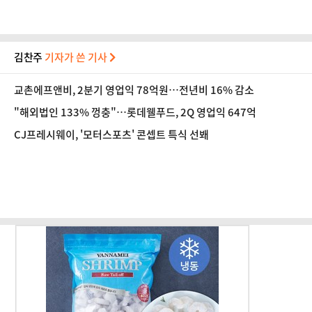
김찬주
기자가 쓴 기사
교촌에프앤비, 2분기 영업익 78억원…전년비 16% 감소
"해외법인 133% 껑충"…롯데웰푸드, 2Q 영업익 647억
CJ프레시웨이, '모터스포츠' 콘셉트 특식 선봬