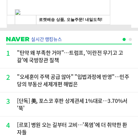
실시간 랭킹뉴스
1
"탄약 왜 부족한 거야"…트럼프, '이란전 무기고 고
갈'에 국방장관 질책
2
"오세훈이 주택 공급 않아" "입법과정에 반영"…민주
당의 부동산 세제개편 해법은
3
[단독] 美, 포스코 후판 상계관세 1%대로…3.70%서
'뚝'
4
[르포] 병원 오는 길부터 고비…'폭염'에 더 취약한 환
자들