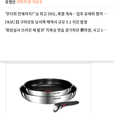
유정선
기자가 쓴 기사
'무더위 언제까지?' 낮 최고 39도, 폭염 계속…입추 유래와 챙겨 먹
으면 좋은 음식 [오늘 날씨]
[속보] 日 구마모토 남서쪽 해역서 규모 5.1 지진 발생
'화장실서 쓰러진 채 발견' 킥복싱 연습 경기하던 男학생, 사고 12일
만에 사망