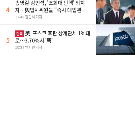
송영길·김민석, '조희대 탄핵' 외치
4
자…與법사위원들 "즉시 대법관 제
청하라"
11:48 김민석 기자
美, 포스코 후판 상계관세 1%대
단독
5
로…3.70%서 '뚝'
10:27 백서원 기자