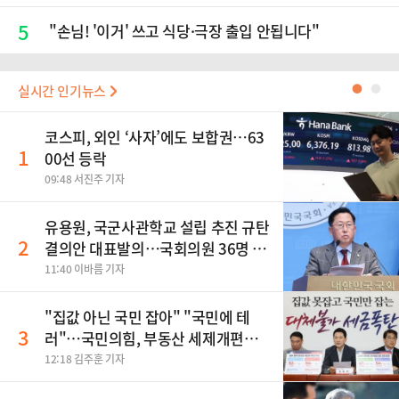
5
"손님! '이거' 쓰고 식당·극장 출입 안됩니다"
실시간 인기뉴스
●
●
코스피, 외인 ‘사자’에도 보합권…63
1
00선 등락
09:48 서진주 기자
유용원, 국군사관학교 설립 추진 규탄
2
결의안 대표발의…국회의원 36명 동
참
11:40 이바름 기자
"집값 아닌 국민 잡아" "국민에 테
3
러"…국민의힘, 부동산 세제개편안
맹폭
12:18 김주훈 기자