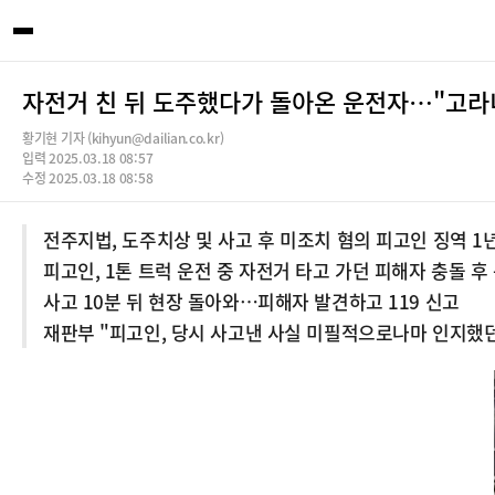
자전거 친 뒤 도주했다가 돌아온 운전자…"고라니
황기현 기자 (kihyun@dailian.co.kr)
입력 2025.03.18 08:57
수정 2025.03.18 08:58
전주지법, 도주치상 및 사고 후 미조치 혐의 피고인 징역 1
피고인, 1톤 트럭 운전 중 자전거 타고 가던 피해자 충돌 후
사고 10분 뒤 현장 돌아와…피해자 발견하고 119 신고
재판부 "피고인, 당시 사고낸 사실 미필적으로나마 인지했던