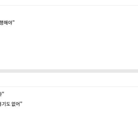
집행해야"
고
야"
용기도 없어"