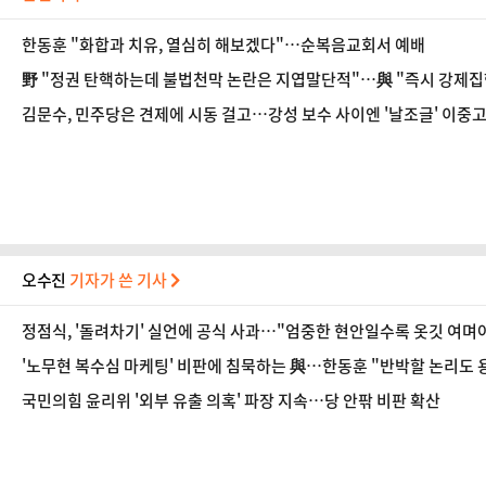
한동훈 "화합과 치유, 열심히 해보겠다"…순복음교회서 예배
野 "정권 탄핵하는데 불법천막 논란은 지엽말단적"…與 "즉시 강제
김문수, 민주당은 견제에 시동 걸고…강성 보수 사이엔 '날조글' 이중
오수진
기자가 쓴 기사
정점식, '돌려차기' 실언에 공식 사과…"엄중한 현안일수록 옷깃 여며
'노무현 복수심 마케팅' 비판에 침묵하는 與…한동훈 "반박할 논리도 
국민의힘 윤리위 '외부 유출 의혹' 파장 지속…당 안팎 비판 확산