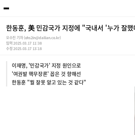
한동훈, 美 민감국가 지정에 "국내서 '누가 잘했
오수진 기자 (ohs2in@dailian.co.kr)
입력 2025.03.17 11:38
수정 2025.03.17 13:18
이재명, '민감국가' 지정 원인으로
'여권발 핵무장론' 꼽은 것 향해선
한동훈 "뭘 잘못 알고 있는 것 같다"