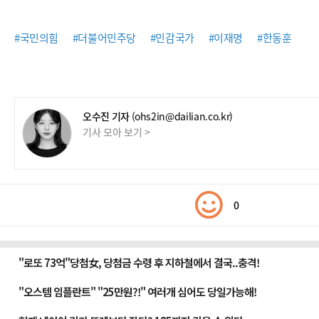
#국민의힘
#더불어민주당
#민감국가
#이재명
#한동훈
오수진 기자
(ohs2in@dailian.co.kr)
기사 모아 보기 >
0