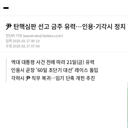
尹 탄핵심판 선고 금주 유력…인용·기각시 정치
민단비 기자 (sweetrain@dailian.co.kr)
입력 2025.03.17 00:10
수정 2025.03.17 07:08
역대 대통령 사건 전례 따라 21일(금) 유력
인용시 곧장 '60일 초단기 대선' 레이스 돌입
각하시 尹 직무 복귀…임기 단축 개헌 추진