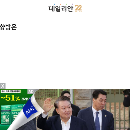
 향방은
X