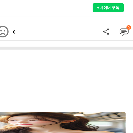
+네이버 구독
0
0