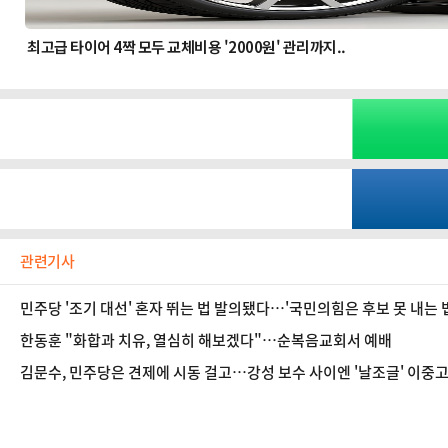
관련기사
민주당 '조기 대선' 혼자 뛰는 법 발의됐다…'국민의힘은 후보 못 내는 
한동훈 "화합과 치유, 열심히 해보겠다"…순복음교회서 예배
김문수, 민주당은 견제에 시동 걸고…강성 보수 사이엔 '날조글' 이중