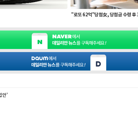
법안'
고