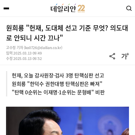
원희룡 "헌재, 도대체 선고 기준 무엇? 의도대
로 안되니 시간 끄나"
고수정 기자 (ko0726@dailian.co.kr)
입력 2025.03.13 09:49
수정 2025.03.13 09:52
헌재, 오늘 감사원장·검사 3명 탄핵심판 선고
원희룡 "한덕수 권한대행 탄핵심판은 빠져"
"탄핵 0순위는 이재명·1순위는 문형배" 비판