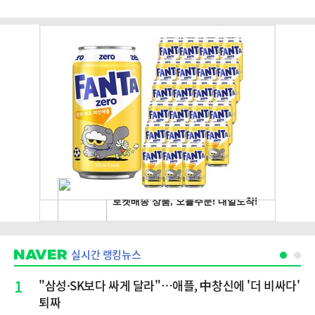
실시간 랭킹뉴스
1
"삼성·SK보다 싸게 달라"…애플, 中창신에 '더 비싸다'
퇴짜