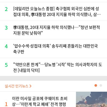
2
[데일리안 오늘뉴스 종합] 축구협회 외국인 심판에 성
접대 의혹, 李대통령 20대 지지율 하락 의식했나, 삼전
닉스 올인은 금물, SK하이닉스 프리마켓 시초가 논란
재점화, 김민석 "과반 승리 가능성 99%" 등
3
李대통령, 20대 지지율 하락 의식했나…"청년 보편적
지원 문턱 낮춰야"
4
'압수수색·성접대 의혹' 송두리째 흔들리는 대한민국
축구판
5
"약만으론 한계"…당뇨병 '시작' 막는 의사과학자의 도
전 [내일의 닥터]
실시간 인기뉴스
●
●
이란 미사일 공포에 쿠웨이트 초비
1
상…'이란계 학교 폐쇄' 전격 명령