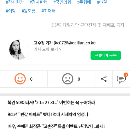
#감사원장
#검사탄핵
#국민의힘
#문형배
#야권
#여당
#원희룡
#최재해
©(주) 데일리안 무단전재 및 재배포 금지
고수정 기자
(ko0726@dailian.co.kr)
기사 모아 보기 >
+네이버 구독
0
0
0