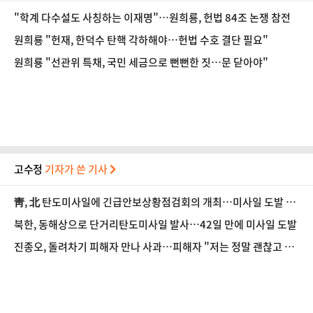
"학계 다수설도 사칭하는 이재명"…원희룡, 헌법 84조 논쟁 참전
원희룡 "헌재, 한덕수 탄핵 각하해야…헌법 수호 결단 필요"
원희룡 "선관위 특채, 국민 세금으로 뻔뻔한 짓…문 닫아야"
고수정
기자가 쓴 기사
靑, 北 탄도미사일에 긴급안보상황점검회의 개최…미사일 도발 중
단 촉구
북한, 동해상으로 단거리탄도미사일 발사…42일 만에 미사일 도발
진종오, 돌려차기 피해자 만나 사과…피해자 "저는 정말 괜찮고 징
계 원치 않아"