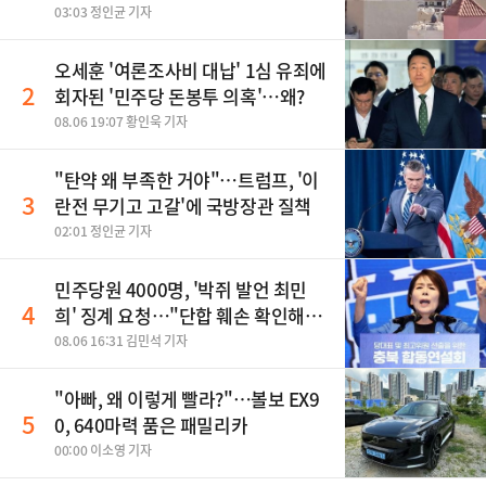
03:03 정인균 기자
오세훈 '여론조사비 대납' 1심 유죄에
2
회자된 '민주당 돈봉투 의혹'…왜?
08.06 19:07 황인욱 기자
"탄약 왜 부족한 거야"…트럼프, '이
3
란전 무기고 고갈'에 국방장관 질책
02:01 정인균 기자
민주당원 4000명, '박쥐 발언 최민
4
희' 징계 요청…"단합 훼손 확인해
야"
08.06 16:31 김민석 기자
"아빠, 왜 이렇게 빨라?"…볼보 EX9
5
0, 640마력 품은 패밀리카
00:00 이소영 기자