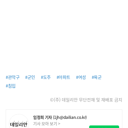
#관악구
#군인
#도주
#아파트
#여성
#육군
#침입
©(주) 데일리안 무단전재 및 재배포 금지
임정희 기자
(1jh@dailian.co.kr)
기사 모아 보기 >