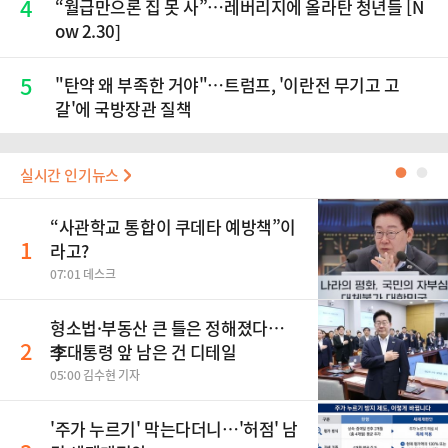
4
“월급만으론 집 못 사”…레버리지에 올라탄 청년들 [N
ow 2.30]
5
"탄약 왜 부족한 거야"…트럼프, '이란전 무기고 고
갈'에 국방장관 질책
실시간 인기뉴스
●
●
“사관학교 통합이 쿠데타 예방책”이
1
라고?
07:01 데스크
형소법·부동산 큰 틀은 정해졌다…
2
李대통령 앞 남은 건 디테일
05:00 김수현 기자
'주가 누르기' 막는다더니…'허점' 남