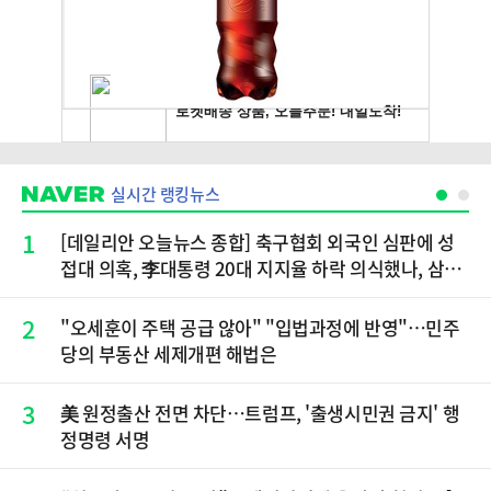
실시간 랭킹뉴스
1
[데일리안 오늘뉴스 종합] 축구협회 외국인 심판에 성
접대 의혹, 李대통령 20대 지지율 하락 의식했나, 삼전
닉스 올인은 금물, SK하이닉스 프리마켓 시초가 논란
재점화, 김민석 "과반 승리 가능성 99%" 등
2
"오세훈이 주택 공급 않아" "입법과정에 반영"…민주
당의 부동산 세제개편 해법은
3
美 원정출산 전면 차단…트럼프, '출생시민권 금지' 행
정명령 서명