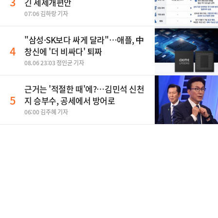
3
긴 세제개편안
07:06 김하랑 기자
"삼성·SK보다 싸게 달라"…애플, 中
4
창신에 '더 비싸다' 퇴짜
08.06 23:03 정인균 기자
근거는 '적절한 때'에?…김민석 신천
5
지 승부수, 공세에서 방어로
06:00 김주혜 기자